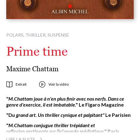
POLARS, THRILLER, SUSPENSE
Prime time
Maxime Chattam
Extrait
Voir la vidéo
"
M.Chattam joue à n'en plus finir avec nos nerfs. Dans ce
genre d'exercice, il est imbatable
." Le Figaro Magazine
"D
u grand art. Un thriller cynique et palpitant"
Le Parisien
"
M.Chattam conjugue thriller trépidant et
reflexion pertinente sur [le] monde médiatique
." Paris
Match
LIRE LA SUITE