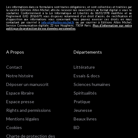
Les informations dans ce formulaire sont toutes obligatoires, et sont collectées et traitées par
la société Editions Albin Michel, afin de recevoir nos newsletters au format digital si vous le
souhaitez. Conformément à la Loi Informatique et Libertés du 06/01/1978 modifiée et au
Règlement (UE) 2016/679, vous disposez notamment d'un droit d'accès, de rectification et
d’opposition aux informations vous concernant. Vous pouvez exercer ces droits en nous
contactant par courriel à
info-site@albin-michel.fr
ou par courrier à Editions Albin Michel,
Service Communication digitale, 22 rue Huyghens, 75014 Paris.
Plus d’information sur notre
politique de protection de vos données personnelles
.
A Propos
Départements
Contact
Littérature
Notre histoire
Essais & docs
Déposer un manuscrit
Sciences humaines
Espace libraire
Spiritualités
Espace presse
Pratique
Rights and permissions
Jeunesse
Mentions légales
Beaux livres
Cookies
BD
Charte de protection des