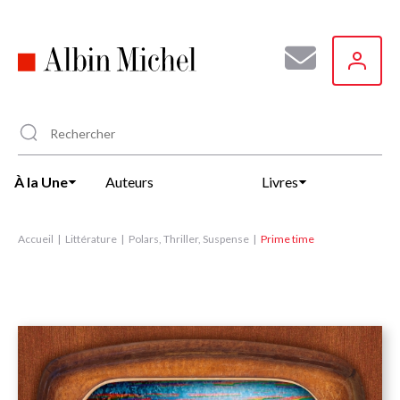
Aller
au
contenu
principal
À la Une
Auteurs
Livres
Accueil
Littérature
Polars, Thriller, Suspense
Prime time