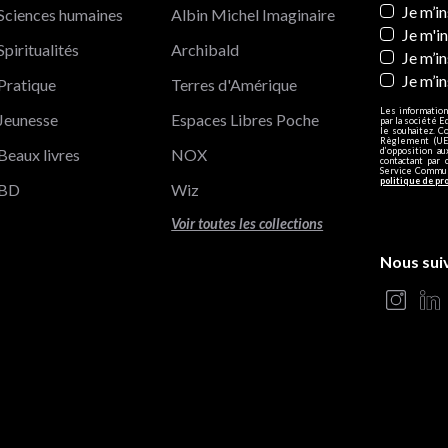
Newslett
Je m’i
Sciences humaines
Albin Michel Imaginaire
Je m'i
Spiritualités
Archibald
Je m’in
Je m’i
Pratique
Terres d'Amérique
Les information
Jeunesse
Espaces Libres Poche
par la société E
le souhaitez. C
Règlement (UE)
Beaux livres
NOX
d’opposition a
contactant par 
Service Communi
politique de pr
BD
Wiz
Voir toutes les collections
Nous sui
s Options
ètres de confidentialité, en garantissant la conformité avec le