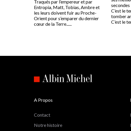
Traqués par l’empereur et par
secondes 
Entropia, Matt, Tobias, Ambre et
C’est le t
les leurs doivent fuir au Proche-
tomber a
Orient pour s’emparer du dernier
C’est le tem
cœur de la Terre......
A Propos
Contact
Notre histoire