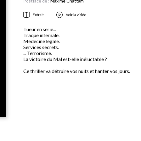
Postface de :
Maxime Chattam
Extrait
Voir la vidéo
Tueur en série...
Traque infernale.
Médecine légale.
Services secrets.
... Terrorisme.
La victoire du Mal est-elle inéluctable ?
Ce thriller va détruire vos nuits et hanter vos jours.