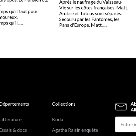
Après le naufrage du Vaisseau-
:
Vie sur les côtes françaises, Matt,
emps qu’il faut pour
Ambre et Tobias sont séparés.
moureux.
Secouru par les Fantômes, les
ps qu’il......
Pans d'Europe, Matt......
Départements
Collections
Ab
Al
Littérature
Koda
Essais & docs
Agatha Raisin enquête