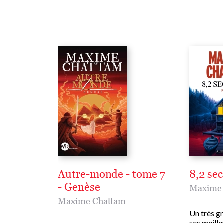
Autre-monde - tome 7
8,2 se
- Genèse
Maxime 
Maxime Chattam
Un très g
ses meille