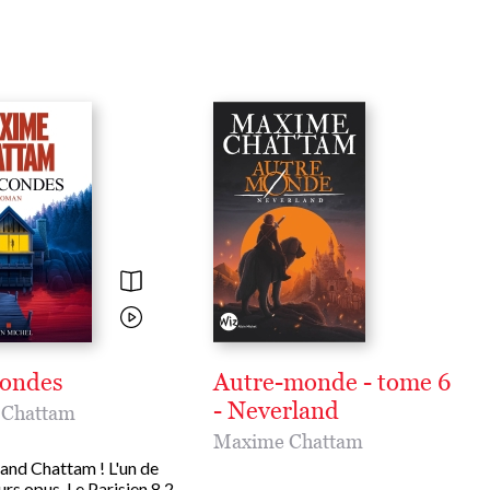
condes
Autre-monde - tome 6
- Neverland
Chattam
Maxime Chattam
rand Chattam ! L'un de
urs opus. Le Parisien 8,2