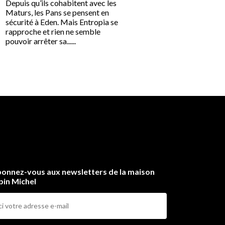
Depuis qu’ils cohabitent avec les
Quelques mois après la g
Maturs, les Pans se pensent en
bataille contre les Cyniks,
sécurité à Eden. Mais Entropia se
que la paix est fraîcheme
rapproche et rien ne semble
établie à Eden, une murail
pouvoir arrêter sa......
opaque de brouillard et ses.
onnez-vous aux newsletters de la maison
bin Michel