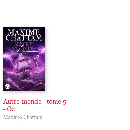
Autre-monde - tome 5
Autre-monde - to
- Oz
- Entropia
Maxime Chattam
Maxime Chattam