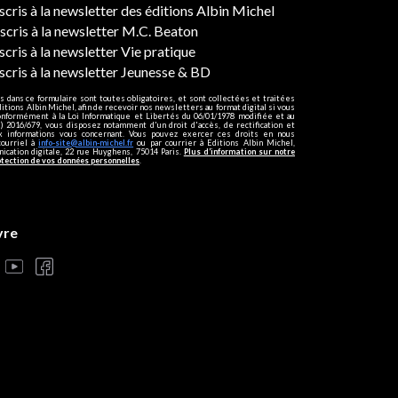
ers
nscris à la newsletter des éditions Albin Michel
nscris à la newsletter M.C. Beaton
scris à la newsletter Vie pratique
nscris à la newsletter Jeunesse & BD
s dans ce formulaire sont toutes obligatoires, et sont collectées et traitées
ditions Albin Michel, afin de recevoir nos newsletters au format digital si vous
onformément à la Loi Informatique et Libertés du 06/01/1978 modifiée et au
 2016/679, vous disposez notamment d'un droit d'accès, de rectification et
ux informations vous concernant. Vous pouvez exercer ces droits en nous
courriel à
info-site@albin-michel.fr
ou par courrier à Editions Albin Michel,
cation digitale, 22 rue Huyghens, 75014 Paris.
Plus d’information sur notre
otection de vos données personnelles
.
vre
s réglementations. Personnalisez vos préférences pour contrôler