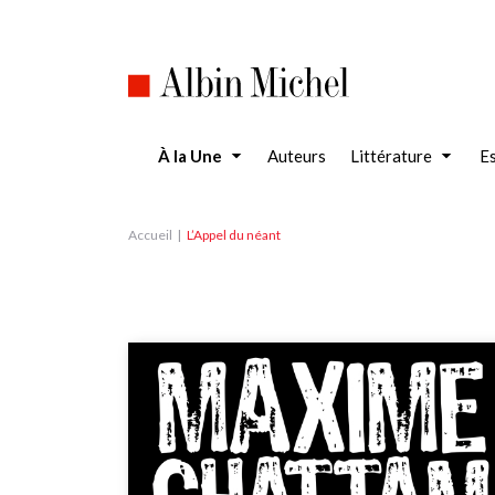
Aller
au
contenu
principal
À la Une
Auteurs
Littérature
Es
Accueil
L’Appel du néant