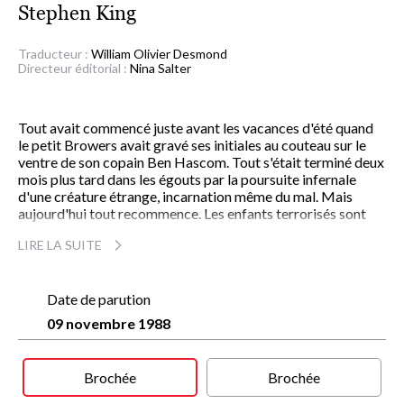
Stephen King
Traducteur :
William Olivier Desmond
Directeur éditorial :
Nina Salter
Tout avait commencé juste avant les vacances d'été quand
le petit Browers avait gravé ses initiales au couteau sur le
ventre de son copain Ben Hascom. Tout s'était terminé deux
mois plus tard dans les égouts par la poursuite infernale
d'une créature étrange, incarnation même du mal. Mais
aujourd'hui tout recommence. Les enfants terrorisés sont
devenus des adultes. Le présent retrouve le passé, le destin
LIRE LA SUITE
reprend ses droits, l'horreur ressurgit. Chacun retrouvera
dans ce roman à la construction saisissante ses propres
souvenirs, ses angoisses et ses terreurs d'enfant, la peur de
grandir dans un monde de violence.
Date de parution
09 novembre 1988
Brochée
Brochée