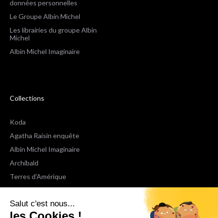
données personnelles
Le Groupe Albin Michel
Les librairies du groupe Albin
Michel
Albin Michel Imaginaire
Collections
Koda
Agatha Raisin enquête
Albin Michel Imaginaire
Archibald
Terres d'Amérique
Espaces Libres Poche
Salut c'est nous...
NOX
les Cookies !
Wiz