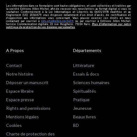
Les informations dans ce formulaire sont toutes obligatoires, et sont collectées et traitées par
la société Editions Albin Michel, afin de recevoir nos newsletters au format digital si vous le
souhaitez. Conformément à la Loi Informatique et Libertés du 06/01/1978 modifiée et au
Règlement (UE) 2016/679, vous disposez notamment d'un droit d'accès, de rectification et
d’opposition aux informations vous concernant. Vous pouvez exercer ces droits en nous
contactant par courriel à
info-site@albin-michel.fr
ou par courrier à Editions Albin Michel,
Service Communication digitale, 22 rue Huyghens, 75014 Paris.
Plus d’information sur notre
politique de protection de vos données personnelles
.
A Propos
Départements
Contact
Littérature
Notre histoire
Essais & docs
Déposer un manuscrit
Sciences humaines
Espace libraire
Spiritualités
Espace presse
Pratique
Rights and permissions
Jeunesse
Mentions légales
Beaux livres
Cookies
BD
Charte de protection des