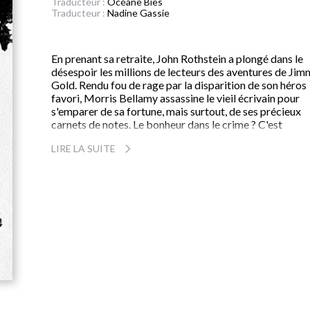
Traducteur :
Océane Bies
Traducteur :
Nadine Gassie
En prenant sa retraite, John Rothstein a plongé dans le
désespoir les millions de lecteurs des aventures de Ji
Gold. Rendu fou de rage par la disparition de son héros
favori, Morris Bellamy assassine le vieil écrivain pour
s'emparer de sa fortune, mais surtout, de ses précieux
carnets de notes. Le bonheur dans le crime ? C'est
compter sans les mauvais tours du destin... et la
LIRE LA SUITE
perspicacité du détective Bill Hodges.
Après
Misery
, King renoue avec un de ses thèmes de
prédilection : l'obsession d'un fan. Dans ce formidable
roman noir où l'on retrouve les protagonistes de
Mr.
Mercedes
(prix Edgar 2015), il rend un superbe homma
au pouvoir de la fiction, capable de susciter chez le lec
le meilleur... ou le pire.
« Une déclaration d'amour à la lecture et à la littérature
américaine... Merveilleux, effrayant, émouvant. »
-
The
Washington Post