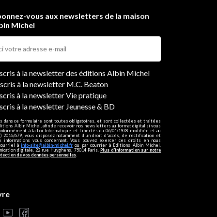
onnez-vous aux newsletters de la maison
bin Michel
ers
nscris à la newsletter des éditions Albin Michel
nscris à la newsletter M.C. Beaton
scris à la newsletter Vie pratique
nscris à la newsletter Jeunesse & BD
s dans ce formulaire sont toutes obligatoires, et sont collectées et traitées
ditions Albin Michel, afin de recevoir nos newsletters au format digital si vous
onformément à la Loi Informatique et Libertés du 06/01/1978 modifiée et au
 2016/679, vous disposez notamment d'un droit d'accès, de rectification et
ux informations vous concernant. Vous pouvez exercer ces droits en nous
courriel à
info-site@albin-michel.fr
ou par courrier à Editions Albin Michel,
cation digitale, 22 rue Huyghens, 75014 Paris.
Plus d’information sur notre
otection de vos données personnelles
.
vre