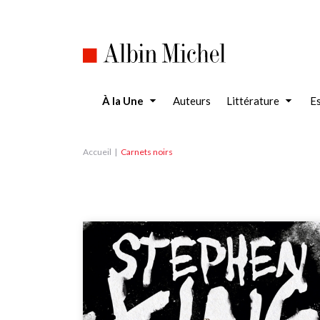
Aller
au
contenu
principal
À la Une
Auteurs
Littérature
Es
Accueil
Carnets noirs