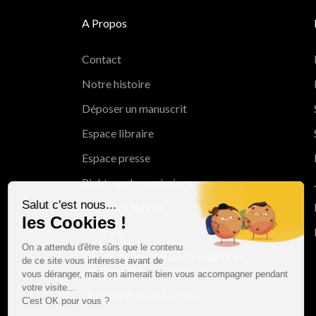
A Propos
Contact
Notre histoire
Déposer un manuscrit
Espace libraire
Espace presse
Rights and permissions
Salut c'est nous...
Mentions légales
les Cookies !
Cookies
On a attendu d'être sûrs que le contenu
Charte de protection des données
de ce site vous intéresse avant de
personnelles
vous déranger, mais on aimerait bien vous accompagner pendant
votre visite...
Le Groupe Albin Michel
C'est OK pour vous ?