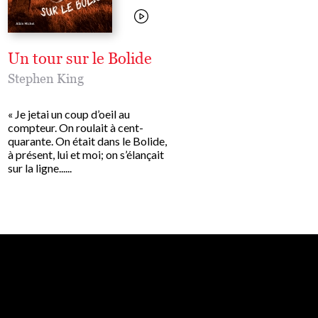
Un tour sur le Bolide
Conte de fées
Stephen King
Stephen King
,
Gabriel Rodriguez
,
Nicolas Delort
« Je jetai un coup d’oeil au
compteur. On roulait à cent-
quarante. On était dans le Bolide,
Prix des lecteurs Babelio
à présent, lui et moi; on s’élançait
Catégorie imaginaire. Le 
sur la ligne......
narratif de Stephen King a
de nouveaux sommets et
bouscule les frontières de..