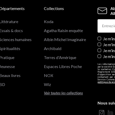
Départements
Collections
Ab
Al
Littérature
Koda
Essais & docs
Agatha Raisin enquête
Newslett
Je m’i
Sciences humaines
Albin Michel Imaginaire
Je m'i
Spiritualités
Archibald
Je m’in
Je m’i
Pratique
Terres d'Amérique
Les information
Jeunesse
Espaces Libres Poche
par la société E
le souhaitez. C
Règlement (UE)
Beaux livres
NOX
d’opposition a
contactant par 
Service Communi
politique de pr
BD
Wiz
Voir toutes les collections
Nous sui