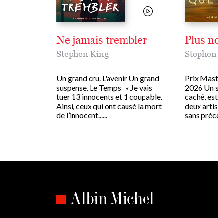
Ne jamais trembler
Plus no
Stephen King
Stephen
Un grand cru. L'avenir Un grand
Prix Mast
suspense. Le Temps « Je vais
2026 Un s
tuer 13 innocents et 1 coupable.
caché, est
Ainsi, ceux qui ont causé la mort
deux artis
de l’innocent......
sans précéd