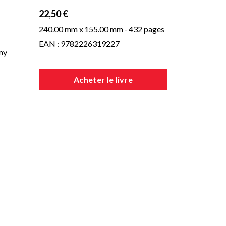
22,50 €
240.00 mm x
155.00 mm
- 432 pages
EAN : 9782226319227
mmy
Acheter le livre
ge
teur