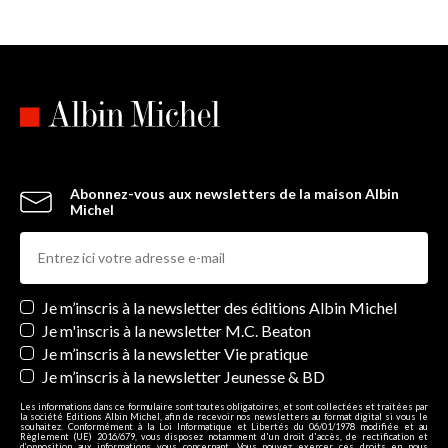
Abonnez-vous aux newsletters de la maison Albin
Michel
Newsletters
Je m’inscris à la newsletter des éditions Albin Michel
Je m'inscris à la newsletter M.C. Beaton
Je m’inscris à la newsletter Vie pratique
Je m’inscris à la newsletter Jeunesse & BD
Les informations dans ce formulaire sont toutes obligatoires, et sont collectées et traitées par
la société Editions Albin Michel, afin de recevoir nos newsletters au format digital si vous le
souhaitez. Conformément à la Loi Informatique et Libertés du 06/01/1978 modifiée et au
Règlement (UE) 2016/679, vous disposez notamment d'un droit d'accès, de rectification et
d’opposition aux informations vous concernant. Vous pouvez exercer ces droits en nous