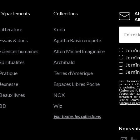
Départements
Collections
Ab
Al
Littérature
Koda
Essais & docs
Agatha Raisin enquête
Newslett
Je m’i
Sciences humaines
Albin Michel Imaginaire
Je m'i
Spiritualités
Archibald
Je m’in
Je m’i
Pratique
Terres d'Amérique
Les information
Jeunesse
Espaces Libres Poche
par la société E
le souhaitez. C
Règlement (UE)
Beaux livres
NOX
d’opposition a
contactant par 
Service Communi
politique de pr
BD
Wiz
Voir toutes les collections
Nous sui