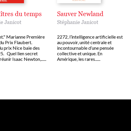
îtres du temps
Sauver Newland
e Janicot
Stéphanie Janicot
nt." Marianne Première
2272, l’intelligence artificielle est
du Prix Flaubert.
au pouvoir, unité centrale et
du prix Nice baie des
incontournable d’une pensée
5. Quel lien secret
collective et unique. En
réunir Isaac Newton,......
Amérique, les rares......