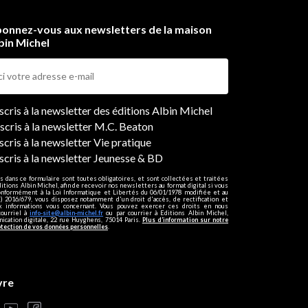
onnez-vous aux newsletters de la maison
bin Michel
ers
nscris à la newsletter des éditions Albin Michel
nscris à la newsletter M.C. Beaton
scris à la newsletter Vie pratique
nscris à la newsletter Jeunesse & BD
s dans ce formulaire sont toutes obligatoires, et sont collectées et traitées
ditions Albin Michel, afin de recevoir nos newsletters au format digital si vous
onformément à la Loi Informatique et Libertés du 06/01/1978 modifiée et au
 2016/679, vous disposez notamment d'un droit d'accès, de rectification et
ux informations vous concernant. Vous pouvez exercer ces droits en nous
courriel à
info-site@albin-michel.fr
ou par courrier à Editions Albin Michel,
cation digitale, 22 rue Huyghens, 75014 Paris.
Plus d’information sur notre
otection de vos données personnelles
.
vre