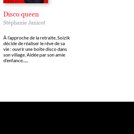
Disco queen
L'Ile du docteur 
Stéphanie Janicot
Stéphanie Janicot
À l’approche de la retraite, Soizik
Tandis que la nuit tombe,
décide de réaliser le rêve de sa
femmes attendent l’arrivé
vie : ouvrir une boîte disco dans
passeur qui doit les mener
son village. Aidée par son amie
île au large de la Bretagne
d’enfance......
Toutes ont payé le......