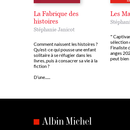
La Fabrique des
Les Ma
histoires
Stéphani
Stéphanie Janicot
" Captiva
sélection 
Comment naissent les histoires ?
Finaliste 
Qu’est-ce qui pousse une enfant
anges 202
solitaire à se réfugier dans les
peut bien 
livres, puis à consacrer sa vie à la
fiction ?
D’une......