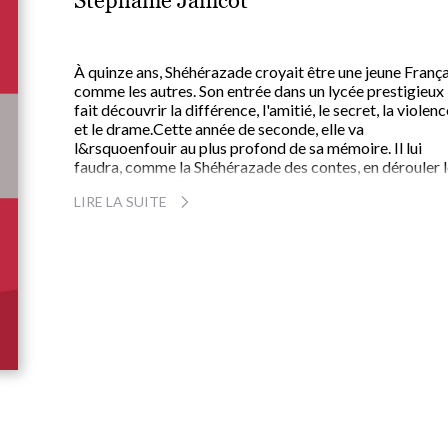
Stéphanie Janicot
À quinze ans, Shéhérazade croyait être une jeune Franç
comme les autres. Son entrée dans un lycée prestigieux 
fait découvrir la différence, l'amitié, le secret, la violenc
et le drame.Cette année de seconde, elle va
l&rsquoenfouir au plus profond de sa mémoire. Il lui
faudra, comme la Shéhérazade des contes, en dérouler 
épreuves, les effrois et les joies pour rompre avec ce
LIRE LA SUITE
sentiment d'inaccompli et d'imposture qui longtemps l
hantera.
Dans la tête de Shéhérazade
est le roman
d'apprentissage des adolescents d'aujourd'hui. La doub
culture, l'image de soi, la découverte des autres, les
rapports familiaux : ce qui se joue à quinze ans engage
pour la vie.