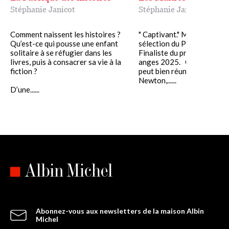
Stéphanie Janicot
Stéphanie Janicot
Comment naissent les histoires ?
" Captivant." Marianne Pre
Qu’est-ce qui pousse une enfant
sélection du Prix Flaubert.
solitaire à se réfugier dans les
Finaliste du prix Nice baie 
livres, puis à consacrer sa vie à la
anges 2025. Quel lien sec
fiction ?
peut bien réunir Isaac
Newton,......
D’une......
Abonnez-vous aux newsletters de la maison Albin
Michel