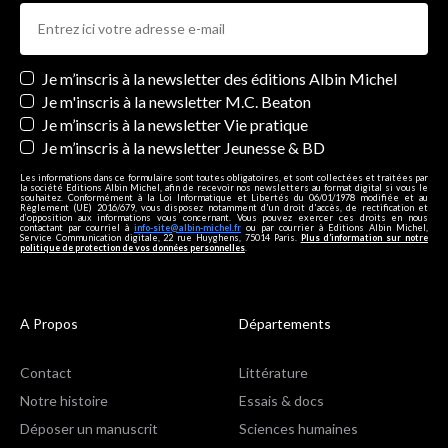
Newsletters
Je m’inscris à la newsletter des éditions Albin Michel
Je m'inscris à la newsletter M.C. Beaton
Je m’inscris à la newsletter Vie pratique
Je m’inscris à la newsletter Jeunesse & BD
Les informations dans ce formulaire sont toutes obligatoires, et sont collectées et traitées par
la société Editions Albin Michel, afin de recevoir nos newsletters au format digital si vous le
souhaitez. Conformément à la Loi Informatique et Libertés du 06/01/1978 modifiée et au
Règlement (UE) 2016/679, vous disposez notamment d'un droit d'accès, de rectification et
d’opposition aux informations vous concernant. Vous pouvez exercer ces droits en nous
contactant par courriel à
info-site@albin-michel.fr
ou par courrier à Editions Albin Michel,
Service Communication digitale, 22 rue Huyghens, 75014 Paris.
Plus d’information sur notre
politique de protection de vos données personnelles
.
A Propos
Départements
Contact
Littérature
Notre histoire
Essais & docs
Déposer un manuscrit
Sciences humaines