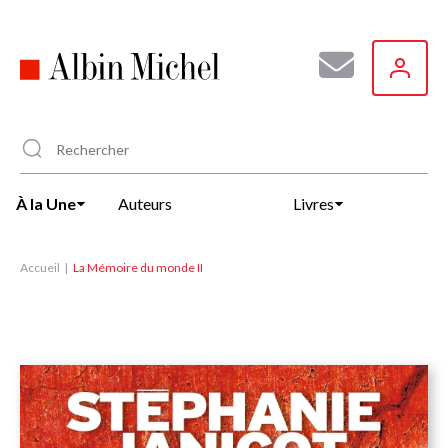
Aller
au
contenu
principal
À la Une
Auteurs
Livres
Accueil
La Mémoire du monde II