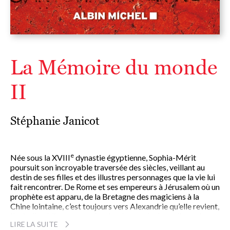
La Mémoire du monde
II
Stéphanie Janicot
e
Née sous la XVIII
dynastie égyptienne, Sophia-Mérit
poursuit son incroyable traversée des siècles, veillant au
destin de ses filles et des illustres personnages que la vie lui
fait rencontrer. De Rome et ses empereurs à Jérusalem où un
prophète est apparu, de la Bretagne des magiciens à la
Chine lointaine, c’est toujours vers Alexandrie qu’elle revient,
là où elle rédige cette mémoire du monde dont elle est la
LIRE LA SUITE
gardienne.