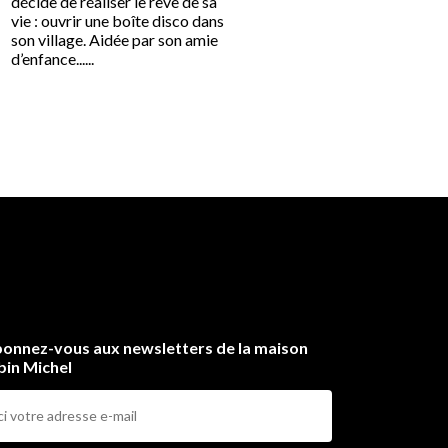
décide de réaliser le rêve de sa
femmes attendent l’arrivé
vie : ouvrir une boîte disco dans
passeur qui doit les mener
son village. Aidée par son amie
île au large de la Bretagne
d’enfance......
Toutes ont payé le......
onnez-vous aux newsletters de la maison
bin Michel