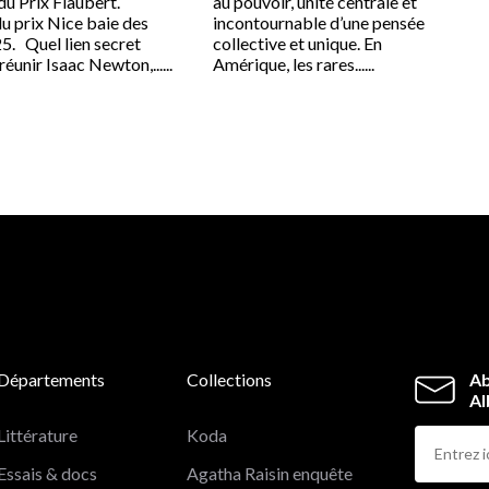
du Prix Flaubert.
au pouvoir, unité centrale et
du prix Nice baie des
incontournable d’une pensée
5. Quel lien secret
collective et unique. En
réunir Isaac Newton,......
Amérique, les rares......
Départements
Collections
Ab
Al
Littérature
Koda
Essais & docs
Agatha Raisin enquête