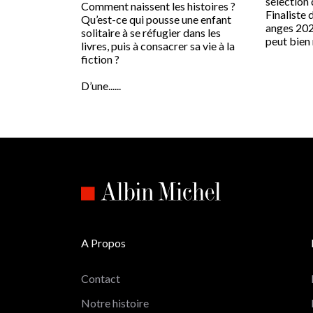
sélection 
Comment naissent les histoires ?
Finaliste 
Qu’est-ce qui pousse une enfant
anges 202
solitaire à se réfugier dans les
peut bien 
livres, puis à consacrer sa vie à la
fiction ?
D’une......
A Propos
Contact
Notre histoire