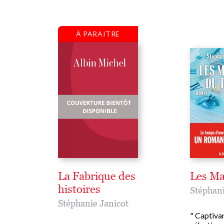
À PARAITRE
La Fabrique des
Les Ma
histoires
Stéphani
Stéphanie Janicot
" Captiva