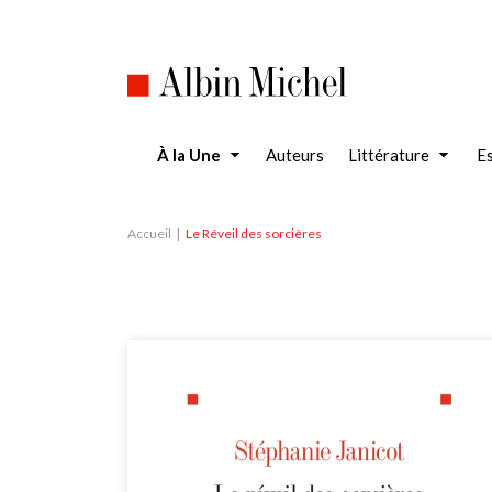
Aller
au
contenu
principal
À la Une
Auteurs
Littérature
Es
Accueil
Le Réveil des sorcières