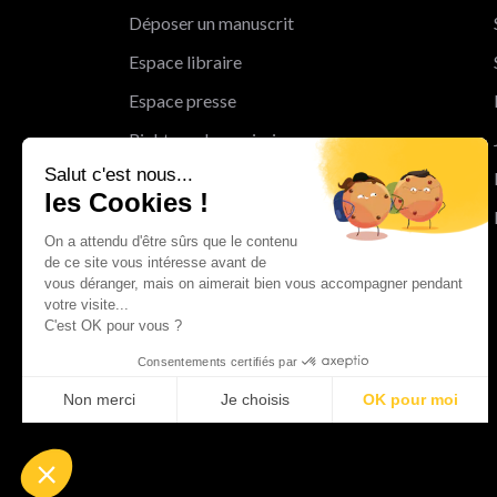
Déposer un manuscrit
Espace libraire
Espace presse
Rights and permissions
Salut c'est nous...
Mentions légales
les Cookies !
Cookies
On a attendu d'être sûrs que le contenu
Charte de protection des données
de ce site vous intéresse avant de
personnelles
vous déranger, mais on aimerait bien vous accompagner pendant
votre visite...
Le Groupe Albin Michel
C'est OK pour vous ?
Les librairies du groupe Albin Michel
Consentements certifiés par
Albin Michel Imaginaire
Non merci
Je choisis
OK pour moi
Axeptio consent
Plateforme de Gestion du Consentement : Personnalisez vo
Notre plateforme vous permet d'adapter et de gérer vos param