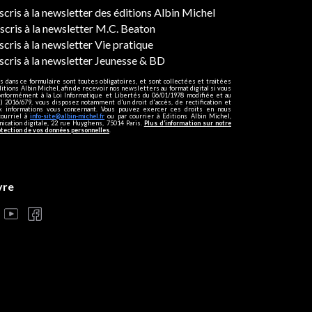
ers
nscris à la newsletter des éditions Albin Michel
nscris à la newsletter M.C. Beaton
scris à la newsletter Vie pratique
nscris à la newsletter Jeunesse & BD
s dans ce formulaire sont toutes obligatoires, et sont collectées et traitées
ditions Albin Michel, afin de recevoir nos newsletters au format digital si vous
onformément à la Loi Informatique et Libertés du 06/01/1978 modifiée et au
 2016/679, vous disposez notamment d'un droit d'accès, de rectification et
ux informations vous concernant. Vous pouvez exercer ces droits en nous
courriel à
info-site@albin-michel.fr
ou par courrier à Editions Albin Michel,
cation digitale, 22 rue Huyghens, 75014 Paris.
Plus d’information sur notre
otection de vos données personnelles
.
vre
s réglementations. Personnalisez vos préférences pour contrôler