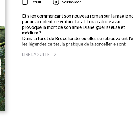
Extrait
Voir la vidéo
Et si en commençant son nouveau roman sur la magie no
par un accident de voiture fatal, la narratrice avait
provoqué la mort de son amie Diane, guérisseuse et
médium ?
Dans la forêt de Brocéliande, où elles se retrouvaient l’é
les légendes celtes, la pratique de la sorcellerie sont
toujours prégnantes. Le mystère grandit autour de Dian
LIRE LA SUITE
sa tragique disparition et ses pouvoirs exceptionnels d
semble avoir hérité sa fille cadette, Soann, une
adolescente sombre et troublante, hantée par le deuil et
certitude que sa mère a été assassinée.
Habité par les mystères de la terre bretonne,
Le Réveil 
sorcières
est sans doute l’un des romans les plus personn
et envoûtants de Stéphanie Janicot. L’auteur de
La Mémo
du monde
(Prix Renaudot poche) y interroge, à travers l
personnage singulier d’une adolescente, les liens obscu
de la transmission et les limites entre la vie et la mort.