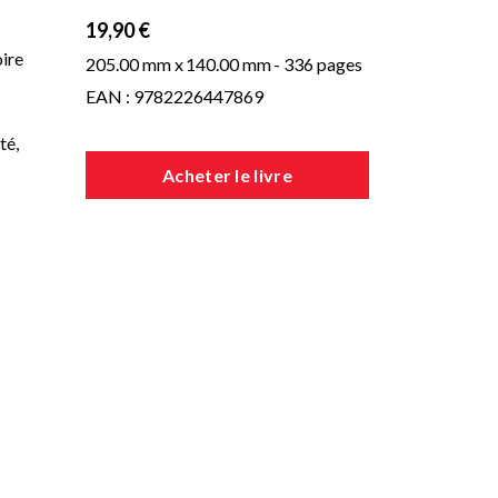
19,90 €
ire
205.00 mm x
140.00 mm
- 336 pages
EAN : 9782226447869
té,
Acheter le livre
e,
ont
 la
des
els
ire
e
rs