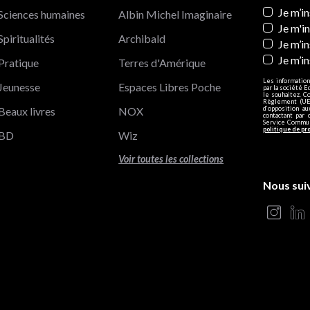
Newslett
Je m’i
Sciences humaines
Albin Michel Imaginaire
Je m'i
Spiritualités
Archibald
Je m’in
Je m’i
Pratique
Terres d'Amérique
Les information
Jeunesse
Espaces Libres Poche
par la société E
le souhaitez. C
Règlement (UE)
Beaux livres
NOX
d’opposition a
contactant par 
Service Communi
politique de pr
BD
Wiz
Voir toutes les collections
Nous sui
s Options
ètres de confidentialité, en garantissant la conformité avec le