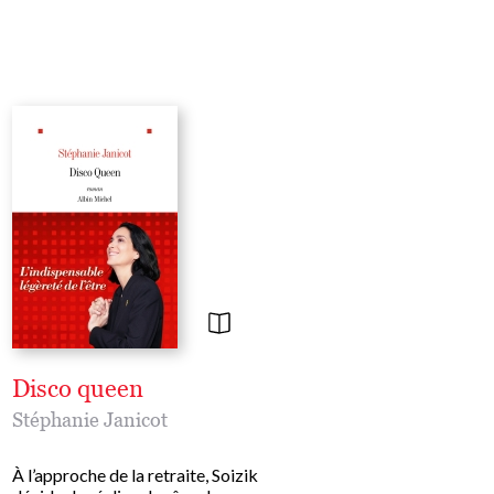
Disco queen
L'Ile du docteur 
Stéphanie Janicot
Stéphanie Janicot
À l’approche de la retraite, Soizik
Tandis que la nuit tombe,