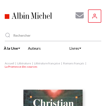
Aller
au
contenu
principal
À la Une
Auteurs
Livres
Accueil
Littérature
Littérature française
Romans français
La Promesse des sources