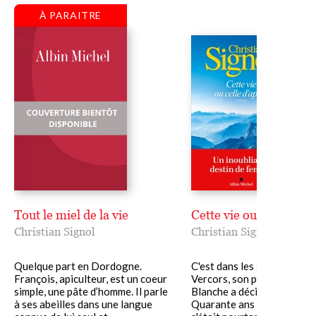
À PARAITRE
Tout le miel de la vie
Cette vie ou celle d'ap
Christian Signol
Christian Signol
Quelque part en Dordogne.
C'est dans les solitudes du
François, apiculteur, est un coeur
Vercors, son pays natal, qu
simple, une pâte d’homme. Il parle
Blanche a décidé de se retir
à ses abeilles dans une langue
Quarante ans auparavant, 