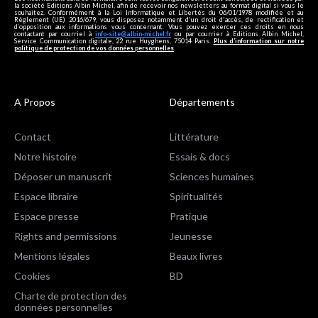
la société Editions Albin Michel, afin de recevoir nos newsletters au format digital si vous le
souhaitez. Conformément à la Loi Informatique et Libertés du 06/01/1978 modifiée et au
Règlement (UE) 2016/679, vous disposez notamment d'un droit d'accès, de rectification et
d’opposition aux informations vous concernant. Vous pouvez exercer ces droits en nous
contactant par courriel à
info-site@albin-michel.fr
ou par courrier à Editions Albin Michel,
Service Communication digitale, 22 rue Huyghens, 75014 Paris.
Plus d’information sur notre
politique de protection de vos données personnelles
.
A Propos
Départements
Contact
Littérature
Notre histoire
Essais & docs
Déposer un manuscrit
Sciences humaines
Espace libraire
Spiritualités
Espace presse
Pratique
Rights and permissions
Jeunesse
Mentions légales
Beaux livres
Cookies
BD
Charte de protection des
données personnelles