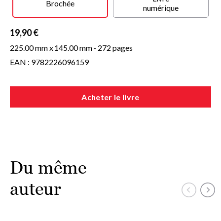
espaces et des oiseaux sauvages. Antoine, qui va lui
Brochée
numérique
apporter l'amour qu'elle n'espérait plus.
19,90 €
225.00 mm x
145.00 mm
- 272 pages
EAN : 9782226096159
Acheter le livre
Du même
auteur