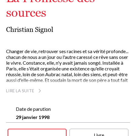
sources
Christian Signol
Changer de vie, retrouver ses racines et sa vérité profonde...
chacun de nous a un jour ou l'autre caressé ce rêve sans oser
le vivre. Constance, elle, n'y avait jamais songé. Installée à
Paris, elle s'était organisée une existence qu'elle croyait
réussie, loin de son Aubrac natal, loin des siens, et peut-être
aussi d'elle-même. Et soudain la mort de son père a tout fait
basculer.
LIRE LA SUITE
De retour dans le village familial, les parfums, les émotions,
les souvenirs de l'enfance l'envahissent. À quarante ans,
l'avenir est encore devant elle. Défiée par Antoine, le
journaliste, elle décide de reprendre la coutellerie familiale.
Date de parution
Un pari fou pour cette enfant du pays devenue une
29 janvier 1998
étrangère, et, pour certains, une ennemie. Mais la ténacité, le
courage et l'intelligence peuvent triompher des pires
obstacles. Et puis, il y a Antoine, le passionné des grands
Livre