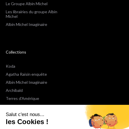
Le Groupe Albin Michel
Les librairies du groupe Albin
Michel
Albin Michel Imaginaire
Collections
Koda
Agatha Raisin enquête
Albin Michel Imaginaire
Archibald
Terres d'Amérique
Espaces Libres Poche
Salut c'est nous...
NOX
les Cookies !
Wiz