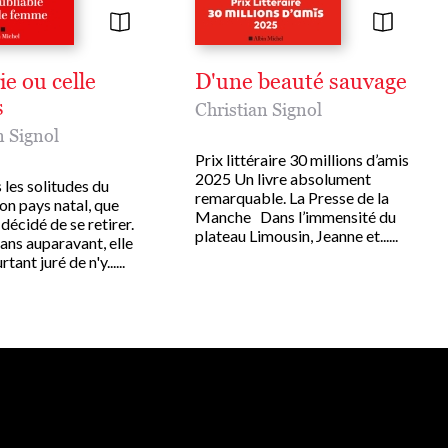
ie ou celle
D'une beauté sauvage
s
Christian Signol
n Signol
Prix littéraire 30 millions d’amis
2025 Un livre absolument
 les solitudes du
remarquable. La Presse de la
on pays natal, que
Manche Dans l’immensité du
décidé de se retirer.
plateau Limousin, Jeanne et......
ans auparavant, elle
tant juré de n'y......