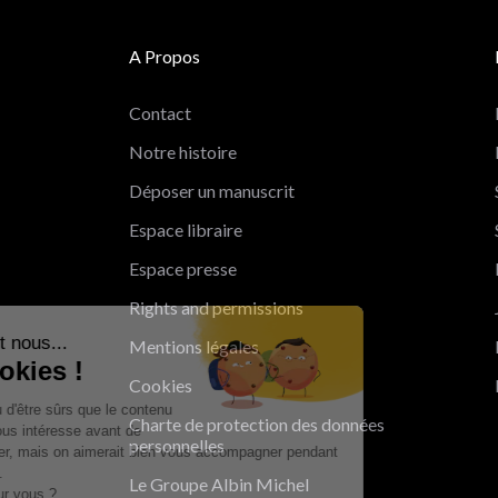
A Propos
Contact
Notre histoire
Déposer un manuscrit
Espace libraire
Espace presse
Rights and permissions
Salut c'est nous...
Mentions légales
les Cookies !
Cookies
On a attendu d'être sûrs que le contenu
Charte de protection des données
de ce site vous intéresse avant de
personnelles
vous déranger, mais on aimerait bien vous accompagner pendant
votre visite...
Le Groupe Albin Michel
C'est OK pour vous ?