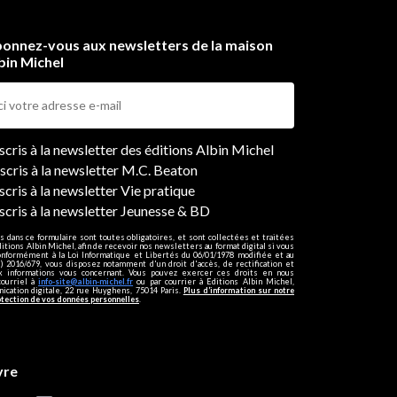
onnez-vous aux newsletters de la maison
bin Michel
ers
nscris à la newsletter des éditions Albin Michel
nscris à la newsletter M.C. Beaton
scris à la newsletter Vie pratique
nscris à la newsletter Jeunesse & BD
s dans ce formulaire sont toutes obligatoires, et sont collectées et traitées
ditions Albin Michel, afin de recevoir nos newsletters au format digital si vous
onformément à la Loi Informatique et Libertés du 06/01/1978 modifiée et au
 2016/679, vous disposez notamment d'un droit d'accès, de rectification et
ux informations vous concernant. Vous pouvez exercer ces droits en nous
courriel à
info-site@albin-michel.fr
ou par courrier à Editions Albin Michel,
cation digitale, 22 rue Huyghens, 75014 Paris.
Plus d’information sur notre
otection de vos données personnelles
.
vre