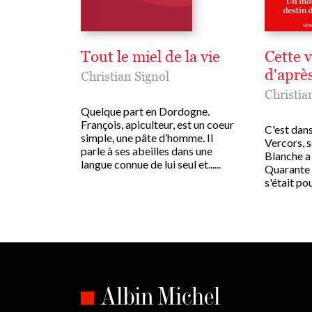
Tout le miel de la vie
Cette v
d'aprè
Christian Signol
Christia
Quelque part en Dordogne.
François, apiculteur, est un coeur
C'est dans
simple, une pâte d’homme. Il
Vercors, s
parle à ses abeilles dans une
Blanche a 
langue connue de lui seul et......
Quarante 
s'était pour