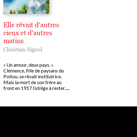
Elle rêvait d'autres
Bleus sont les été
cieux et d'autres
suivi de Le Coeur
matins
vont les rivières
Christian Signol
Christian Signol
« Un amour, deux pays. »
La réédition de Bleus sont
Clémence, fille de paysans du
étés suivi de la nouvelle i
Poitou, se rêvait institutrice.
cœur va où vont les rivièr
Mais la mort de son frère au
(90p). « C’était l’été des 
front en 1917 l’oblige à rester......
et du......