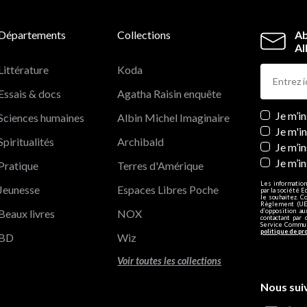
Départements
Collections
Ab
Al
Littérature
Koda
Essais & docs
Agatha Raisin enquête
Newslett
Je m’i
Sciences humaines
Albin Michel Imaginaire
Je m'i
Spiritualités
Archibald
Je m’in
Je m’i
Pratique
Terres d'Amérique
Les information
Jeunesse
Espaces Libres Poche
par la société E
le souhaitez. C
Règlement (UE)
Beaux livres
NOX
d’opposition a
contactant par 
Service Communi
politique de pr
BD
Wiz
Voir toutes les collections
Nous sui