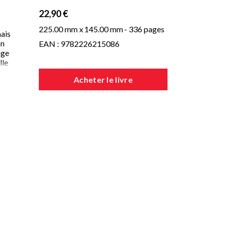
22,90 €
225.00 mm x
145.00 mm
- 336 pages
mais
on
EAN : 9782226215086
age
lle
Acheter le livre
e
le
e.
 ce
ers
nol
it