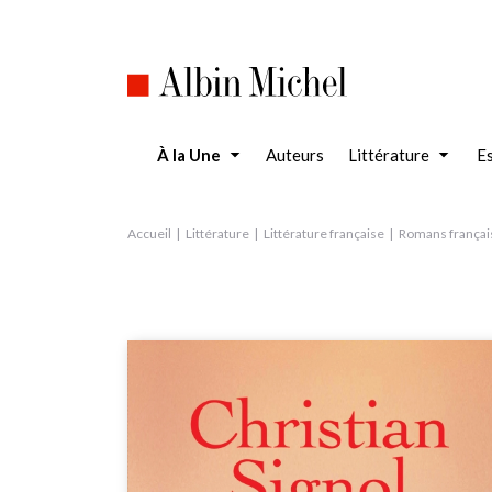
Aller
au
contenu
principal
À la Une
Auteurs
Littérature
Es
Accueil
Littérature
Littérature française
Romans françai