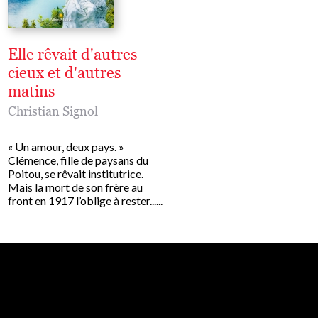
Elle rêvait d'autres
Bleus sont les été
cieux et d'autres
suivi de Le Coeur
matins
vont les rivières
Christian Signol
Christian Signol
« Un amour, deux pays. »
La réédition de Bleus sont
Clémence, fille de paysans du
étés suivi de la nouvelle i
Poitou, se rêvait institutrice.
cœur va où vont les rivièr
Mais la mort de son frère au
(90p). « C’était l’été des 
front en 1917 l’oblige à rester......
et du......