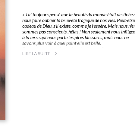
« J'ai toujours pensé que la beauté du monde était destinée 
nous faire oublier la brièveté tragique de nos vies. Peut-être
cadeau de Dieu, s'il existe, comme je l'espère. Mais nous n'e
sommes pas conscients, hélas ! Non seulement nous inflige
à la terre qui nous porte les pires blessures, mais nous ne
savons plus voir à quel point elle est belle.
Et pourtant le monde vit. Auprès de nous. Sans nous ou ave
LIRE LA SUITE
nous. Regardez-le ! Ecoutez-le ! Il est source de bonheur, du
vrai bonheur, celui qui éblouit et qui rassure, car il vient de 
nuit des temps. Il représente notre vérité profonde, notre
histoire, notre mémoire... »
L'eau, les arbres, la neige, les aubes, les soirs, les saisons.
la splendeur du monde est infinie.
À travers ces pages où se mêlent présent, passé, souven
d'enfance, impressions de toujours, Christian Signol no
entraîne dans un voyage où la sensation du bonheur et
celle de l'éternité sont intimement liées.