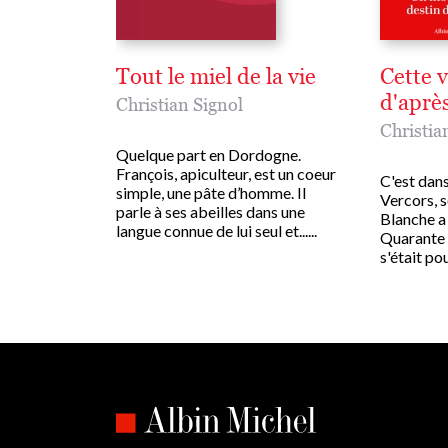
Tout le miel de la vie
Cette v
d'aprè
Christian Signol
Christia
Quelque part en Dordogne.
François, apiculteur, est un coeur
C'est dans
simple, une pâte d’homme. Il
Vercors, s
parle à ses abeilles dans une
Blanche a 
langue connue de lui seul et......
Quarante 
s'était pour