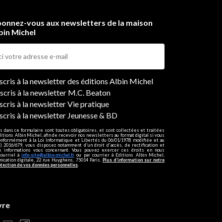
onnez-vous aux newsletters de la maison
bin Michel
ers
nscris à la newsletter des éditions Albin Michel
nscris à la newsletter M.C. Beaton
scris à la newsletter Vie pratique
nscris à la newsletter Jeunesse & BD
s dans ce formulaire sont toutes obligatoires, et sont collectées et traitées
ditions Albin Michel, afin de recevoir nos newsletters au format digital si vous
onformément à la Loi Informatique et Libertés du 06/01/1978 modifiée et au
 2016/679, vous disposez notamment d'un droit d'accès, de rectification et
ux informations vous concernant. Vous pouvez exercer ces droits en nous
courriel à
info-site@albin-michel.fr
ou par courrier à Editions Albin Michel,
cation digitale, 22 rue Huyghens, 75014 Paris.
Plus d’information sur notre
otection de vos données personnelles
.
vre