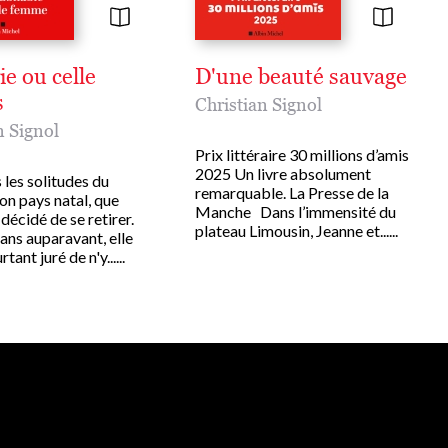
ie ou celle
D'une beauté sauvage
s
Christian Signol
n Signol
Prix littéraire 30 millions d’amis
2025 Un livre absolument
 les solitudes du
remarquable. La Presse de la
on pays natal, que
Manche Dans l’immensité du
décidé de se retirer.
plateau Limousin, Jeanne et......
ans auparavant, elle
tant juré de n'y......