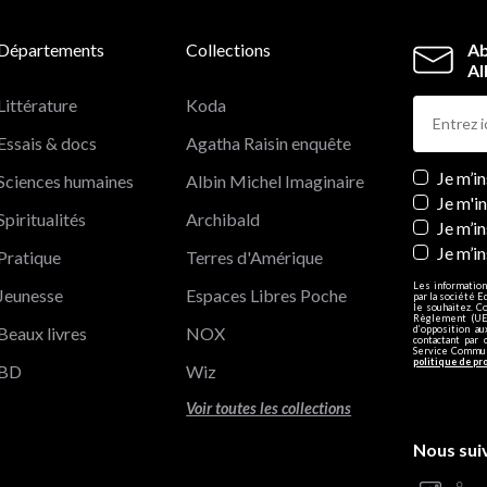
Départements
Collections
Ab
Al
Littérature
Koda
Essais & docs
Agatha Raisin enquête
Newslett
Je m’i
Sciences humaines
Albin Michel Imaginaire
Je m'i
Spiritualités
Archibald
Je m’in
Je m’i
Pratique
Terres d'Amérique
Les information
Jeunesse
Espaces Libres Poche
par la société E
le souhaitez. C
Règlement (UE)
Beaux livres
NOX
d’opposition a
contactant par 
Service Communi
politique de pr
BD
Wiz
Voir toutes les collections
Nous sui