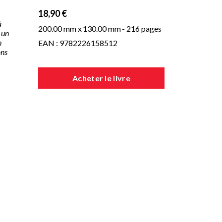
18,90 €
à
200.00 mm x
130.00 mm
- 216 pages
 un
n
EAN : 9782226158512
ons
Acheter le livre
c
la
..
irs
us