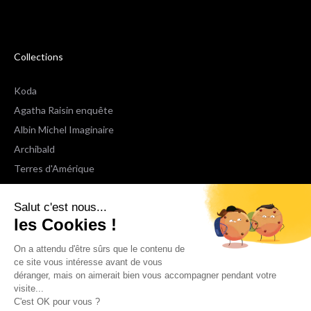
Collections
Koda
Agatha Raisin enquête
Albin Michel Imaginaire
Archibald
Terres d'Amérique
Espaces Libres Poche
Salut c'est nous...
NOX
les Cookies !
Wiz
Voir toutes les collections
On a attendu d'être sûrs que le contenu de
ce site vous intéresse avant de vous
déranger, mais on aimerait bien vous accompagner pendant votre
Nous suivre
visite...
C'est OK pour vous ?