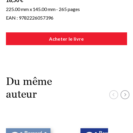
18,50 €
Ce livre a une âme. Un très grand Clavel.
225.00 mm x
145.00 mm
- 265 pages
EAN : 9782226057396
Acheter le livre
Du même
auteur