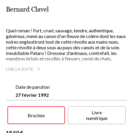
Bernard Clavel
Quel roman ! Fort, cruel, sauvage, tendre, authentique,
généreux, mené au canon d'un fleuve de colère dont les eaux
noires engloutiront tout de cette révolte aux mains nues,
cette révolte à deux sous au pays des canuts et de la soie.
Inoubliable Pataro ! Dresseur d'animaux, contrefait, les
membres brisés et recollés à l'envers, cerné de chats,
d'oiseaux et de rats, il court la ville de la Colline qui prie à la
LIRE LA SUITE
Colline qui travaille, du quartier où vivent ceux qui se
nourrissent et s'enrichissent de la sueur des autres, à celui,
puant de misère, de crasse et de malheur, où les hommes et
les bêtes vivent dans une même fange. Entremetteur
Date de parution
sublime et rusé, il tient tous les fils d'une histoire
27 février 1992
formidablement romantique qui charrie, au milieu des cris et
des tumultes, des personnages spectaculaires, des foules
déchaînées sous un décor impressionnant.
Livre
Jamais l'intérêt ne cède.
Brochée
numérique
Toujours en mouvement, ce roman nous livre sans
grandiloquence mais avec force et beauté les secrets d'un
peuple et d'un lieu portés à blanc.