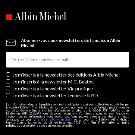
Abonnez-vous aux newsletters de la maison Albin
Michel
Newsletters
Je m’inscris à la newsletter des éditions Albin Michel
Je m'inscris à la newsletter M.C. Beaton
Je m’inscris à la newsletter Vie pratique
Je m’inscris à la newsletter Jeunesse & BD
Les informations dans ce formulaire sont toutes obligatoires, et sont collectées et traitées par
la société Editions Albin Michel, afin de recevoir nos newsletters au format digital si vous le
souhaitez. Conformément à la Loi Informatique et Libertés du 06/01/1978 modifiée et au
Règlement (UE) 2016/679, vous disposez notamment d'un droit d'accès, de rectification et
d’opposition aux informations vous concernant. Vous pouvez exercer ces droits en nous
contactant par courriel à
info-site@albin-michel.fr
ou par courrier à Editions Albin Michel,
Service Communication digitale, 22 rue Huyghens, 75014 Paris.
Plus d’information sur notre
politique de protection de vos données personnelles
.