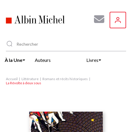
Aller
au
contenu
principal
À la Une
Auteurs
Livres
Accueil
Littérature
Romans et récits historiques
La Révolte à deux sous