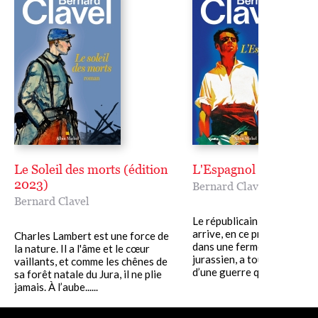
Le Soleil des morts (édition
L'Espagnol
2023)
Bernard Clavel
Bernard Clavel
Le républicain espagnol qu
arrive, en ce printemps 19
Charles Lambert est une force de
dans une ferme du vignobl
la nature. Il a l'âme et le cœur
jurassien, a tout perdu en 
vaillants, et comme les chênes de
d’une guerre qu’il fuit. Le.....
sa forêt natale du Jura, il ne plie
jamais. À l’aube......