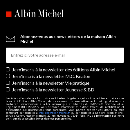
Abonnez-vous aux newsletters de la maison Albin
Michel
Newsletters
Je m’inscris à la newsletter des éditions Albin Michel
Je m'inscris à la newsletter M.C. Beaton
Je m’inscris à la newsletter Vie pratique
Je m’inscris à la newsletter Jeunesse & BD
Les informations dans ce formulaire sont toutes obligatoires, et sont collectées et traitées par
la société Editions Albin Michel, afin de recevoir nos newsletters au format digital si vous le
souhaitez. Conformément à la Loi Informatique et Libertés du 06/01/1978 modifiée et au
Règlement (UE) 2016/679, vous disposez notamment d'un droit d'accès, de rectification et
d’opposition aux informations vous concernant. Vous pouvez exercer ces droits en nous
contactant par courriel à
info-site@albin-michel.fr
ou par courrier à Editions Albin Michel,
Service Communication digitale, 22 rue Huyghens, 75014 Paris.
Plus d’information sur notre
politique de protection de vos données personnelles
.