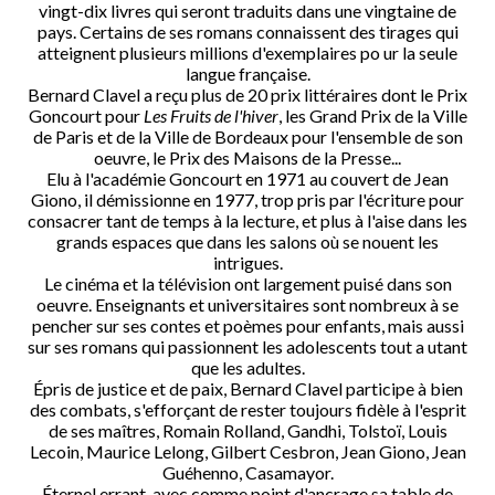
vingt-dix livres qui seront traduits dans une vingtaine de
pays. Certains de ses romans connaissent des tirages qui
atteignent plusieurs millions d'exemplaires po ur la seule
langue française.
Bernard Clavel a reçu plus de 20 prix littéraires dont le Prix
Goncourt pour
Les Fruits de l'hiver
, les Grand Prix de la Ville
de Paris et de la Ville de Bordeaux pour l'ensemble de son
oeuvre, le Prix des Maisons de la Presse...
Elu à l'académie Goncourt en 1971 au couvert de Jean
Giono, il démissionne en 1977, trop pris par l'écriture pour
consacrer tant de temps à la lecture, et plus à l'aise dans les
grands espaces que dans les salons où se nouent les
intrigues.
Le cinéma et la télévision ont largement puisé dans son
oeuvre. Enseignants et universitaires sont nombreux à se
pencher sur ses contes et poèmes pour enfants, mais aussi
sur ses romans qui passionnent les adolescents tout a utant
que les adultes.
Épris de justice et de paix, Bernard Clavel participe à bien
des combats, s'efforçant de rester toujours fidèle à l'esprit
de ses maîtres, Romain Rolland, Gandhi, Tolstoï, Louis
Lecoin, Maurice Lelong, Gilbert Cesbron, Jean Giono, Jean
Guéhenno, Casamayor.
Éternel errant, avec comme point d'ancrage sa table de