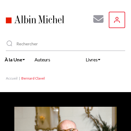
Aller
au
contenu
principal
À la Une
Auteurs
Livres
Accueil
Bernard Clavel