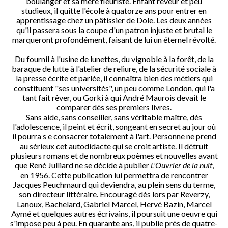
boulanger et sa mère fleuriste. Enfant rêveur et peu
studieux, il quitte l'école à quatorze ans pour entrer en
apprentissage chez un pâtissier de Dole. Les deux années
qu'il passera sous la coupe d'un patron injuste et brutal le
marqueront profondément, faisant de lui un éternel révolté.
Du fournil à l'usine de lunettes, du vignoble à la forêt, de la
baraque de lutte à l'atelier de reliure, de la sécurité sociale à
la presse écrite et parlée, il connaîtra bien des métiers qui
constituent "ses universités", un peu comme London, qui l'a
tant fait rêver, ou Gorki à qui André Maurois devait le
comparer dès ses premiers livres.
Sans aide, sans conseiller, sans véritable maître, dès
l'adolescence, il peint et écrit, songeant en secret au jour où
il pourra s e consacrer totalement à l'art. Personne ne prend
au sérieux cet autodidacte qui se croit artiste. Il détruit
plusieurs romans et de nombreux poèmes et nouvelles avant
que René Julliard ne se décide à publier
L'Ouvrier de la nuit
,
en 1956. Cette publication lui permettra de rencontrer
Jacques Peuchmaurd qui deviendra, au plein sens du terme,
son directeur littéraire. Encouragé dès lors par Reverzy,
Lanoux, Bachelard, Gabriel Marcel, Hervé Bazin, Marcel
Aymé et quelques autres écrivains, il poursuit une oeuvre qui
s'impose peu à peu. En quarante ans, il publie près de quatre-