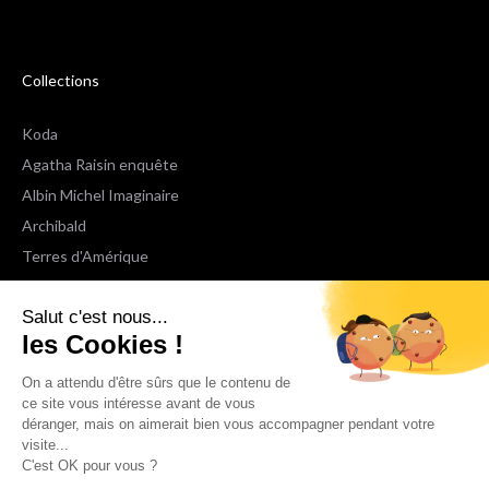
Collections
Koda
Agatha Raisin enquête
Albin Michel Imaginaire
Archibald
Terres d'Amérique
Espaces Libres Poche
Salut c'est nous...
NOX
les Cookies !
Wiz
Voir toutes les collections
On a attendu d'être sûrs que le contenu de
ce site vous intéresse avant de vous
déranger, mais on aimerait bien vous accompagner pendant votre
Nous suivre
visite...
C'est OK pour vous ?