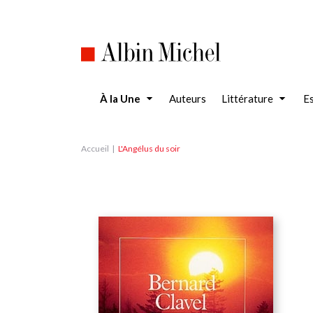
Aller
au
contenu
principal
À la Une
Auteurs
Littérature
Es
Accueil
L'Angélus du soir