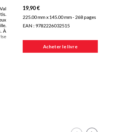
19,90 €
Val
tis.
225.00 mm x
145.00 mm
- 268 pages
ieux
lle.
EAN : 9782226032515
s. À
rise
arde
Acheter le livre
e de
 qui
e de
 qui
al,
 la
, le
sus