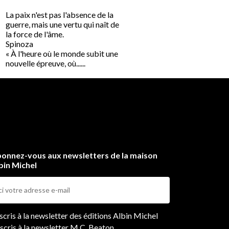
« Je suis un vieil homme h
par la guerre. Chaque fois 
La paix n'est pas l'absence de la
cru pouvoir m'éloigner d'e
guerre, mais une vertu qui naît de
événement est survenu qui
la force de l'âme.
lancée à mes......
Spinoza
« À l'heure où le monde subit une
nouvelle épreuve, où......
onnez-vous aux newsletters de la maison
bin Michel
ers
nscris à la newsletter des éditions Albin Michel
nscris à la newsletter M.C. Beaton