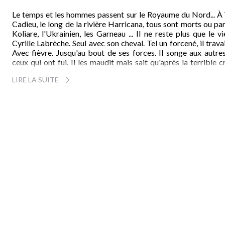
Le temps et les hommes passent sur le Royaume du Nord... À 
Cadieu, le long de la rivière Harricana, tous sont morts ou par
Koliare, l'Ukrainien, les Garneau ... Il ne reste plus que le v
Cyrille Labrèche. Seul avec son cheval. Tel un forcené, il travai
Avec fièvre. Jusqu'au bout de ses forces. Il songe aux autre
ceux qui ont fui. Il les maudit mais sait qu'après la terrible c
dont il se fait le prophète, ils reviendront. En attendant, il g
LIRE LA SUITE
leurs terres, avec une intégrité de bête sauvage. Il en défrich
nouvelles. Encore. Et toujours. Jusqu'au délire. Et dans la nuit
hurle, il voudra, dernière folie, sonner l'angélus pour ce peupl
fantômes qui a déserté l'église, navire perdu dans une tempête
l'engloutira.
Dans ce tête-à-tête pathétique d'un homme et d'un chev
Bernard Clavel
retrouve la force des grands récits épiques,
vérité profonde des mythes les plus simples : la terre, la mort
dernier homme, l'infracassable nature, le courage et par-des
tout, l'espoir. Il nous prend comme une mer que rien n'arrête.