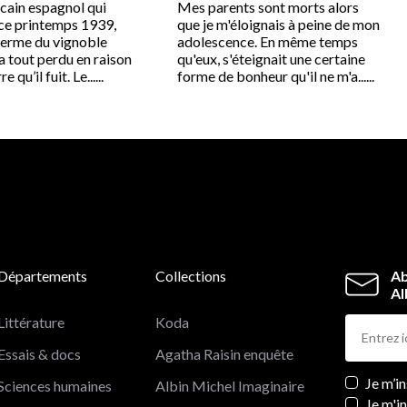
icain espagnol qui
Mes parents sont morts alors
 ce printemps 1939,
que je m'éloignais à peine de mon
ferme du vignoble
adolescence. En même temps
 a tout perdu en raison
qu'eux, s'éteignait une certaine
 qu’il fuit. Le......
forme de bonheur qu'il ne m'a......
Départements
Collections
Ab
Al
Littérature
Koda
Essais & docs
Agatha Raisin enquête
Newslett
Je m’i
Sciences humaines
Albin Michel Imaginaire
Je m'i