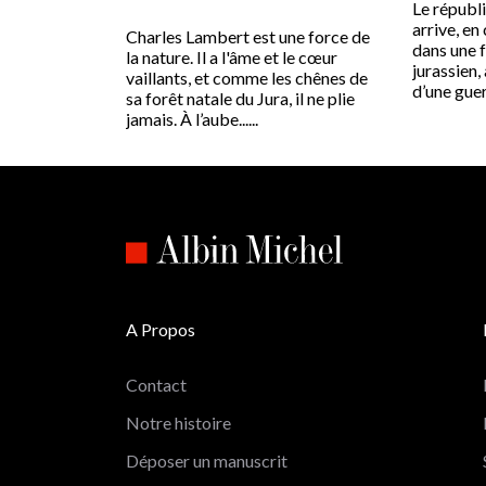
Le républ
arrive, en
Charles Lambert est une force de
dans une 
la nature. Il a l'âme et le cœur
jurassien,
vaillants, et comme les chênes de
d’une guerre
sa forêt natale du Jura, il ne plie
jamais. À l’aube......
A Propos
Contact
Notre histoire
Déposer un manuscrit