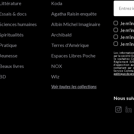
Littérature
Koda
Essais & docs
Agatha Raisin enquête
Newslett
Je m’i
Sciences humaines
Albin Michel Imaginaire
Je m'i
Spiritualités
Archibald
Je m’in
Je m’i
Pratique
Terres d'Amérique
Les information
Jeunesse
Espaces Libres Poche
par la société E
le souhaitez. C
Règlement (UE)
Beaux livres
NOX
d’opposition a
contactant par 
Service Communi
politique de pr
BD
Wiz
Voir toutes les collections
Nous sui