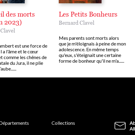
il des morts
Les Petits Bonheurs
on 2023)
Bernard Clavel
Clavel
Mes parents sont morts alors
que je m'éloignais à peine de mon
ambert est une force de
adolescence. En même temps
Il a l'âme et le cœur
qu'eux, s'éteignait une certaine
 et comme les chênes de
forme de bonheur qu'il ne m'a......
tale du Jura, il ne plie
aube......
Départements
Collections
Ab
Al