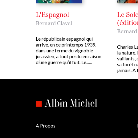
L'Espagnol
Le Sole
(éditi
Bernard Clavel
Bernard 
Le républicain espagnol qui
arrive, en ce printemps 1939,
Charles L
dans une ferme du vignoble
la nature. 
jurassien, a tout perdu en raison
vaillants,
d’une guerre qu’il fuit. Le......
sa forêt na
jamais. À l’
A Propos