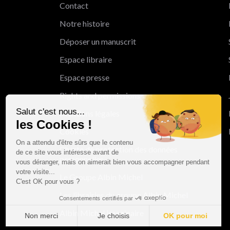
Contact
Notre histoire
Déposer un manuscrit
Espace libraire
Espace presse
Rights and permissions
Salut c'est nous...
Mentions légales
les Cookies !
Cookies
On a attendu d'être sûrs que le contenu
Charte de protection des données
de ce site vous intéresse avant de
personnelles
vous déranger, mais on aimerait bien vous accompagner pendant
votre visite...
Le Groupe Albin Michel
C'est OK pour vous ?
Les librairies du groupe Albin Michel
Consentements certifiés par
Albin Michel Imaginaire
Non merci
Je choisis
OK pour moi