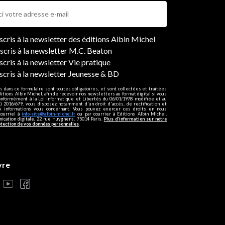
ers
nscris à la newsletter des éditions Albin Michel
nscris à la newsletter M.C. Beaton
scris à la newsletter Vie pratique
nscris à la newsletter Jeunesse & BD
s dans ce formulaire sont toutes obligatoires, et sont collectées et traitées
ditions Albin Michel, afin de recevoir nos newsletters au format digital si vous
onformément à la Loi Informatique et Libertés du 06/01/1978 modifiée et au
 2016/679, vous disposez notamment d'un droit d'accès, de rectification et
ux informations vous concernant. Vous pouvez exercer ces droits en nous
courriel à
info-site@albin-michel.fr
ou par courrier à Editions Albin Michel,
cation digitale, 22 rue Huyghens, 75014 Paris.
Plus d’information sur notre
otection de vos données personnelles
.
vre