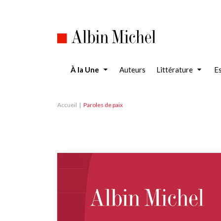
Aller
au
contenu
principal
À la Une
Auteurs
Littérature
Es
Accueil
Paroles de paix