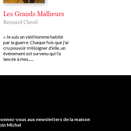
Les Grands Malheurs
La Table du roi
Bernard Clavel
Bernard Clavel
« Je suis un vieil homme habité
Roman drame. Huis clos. U
par la guerre. Chaque fois que j'ai
et des hommes costauds 
cru pouvoir m'éloigner d'elle, un
des soldats de l'Empire et
événement est survenu qui l'a
policiers du Royaume. To
lancée à mes......
passe en une nuit terrible...
onnez-vous aux newsletters de la maison
bin Michel