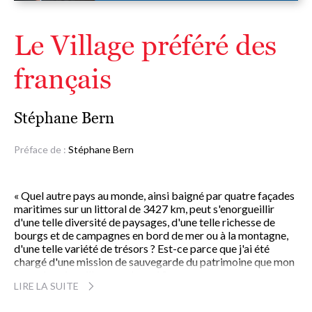
Le Village préféré des
français
Stéphane Bern
Préface de :
Stéphane Bern
« Quel autre pays au monde, ainsi baigné par quatre façades
maritimes sur un littoral de 3427 km, peut s'enorgueillir
d'une telle diversité de paysages, d'une telle richesse de
bourgs et de campagnes en bord de mer ou à la montagne,
d'une telle variété de trésors ? Est-ce parce que j'ai été
chargé d'une mission de sauvegarde du patrimoine que mon
regard sur les villages a changé ?
LIRE LA SUITE
Plus que jamais, je suis convaincu qu'ils sont le joyau de
notre pays, au même titre que nos villes, mais qu'ils