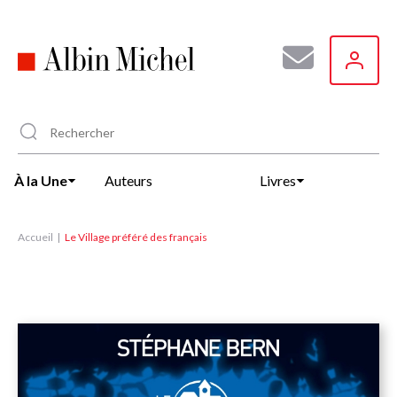
Aller
au
contenu
principal
À la Une
Auteurs
Livres
Accueil
Le Village préféré des français