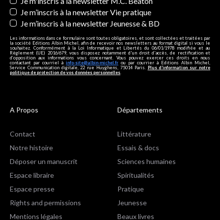
Je m'inscris à la newsletter M.C. Beaton
Je m’inscris à la newsletter Vie pratique
Je m’inscris à la newsletter Jeunesse & BD
Les informations dans ce formulaire sont toutes obligatoires, et sont collectées et traitées par
la société Editions Albin Michel, afin de recevoir nos newsletters au format digital si vous le
souhaitez. Conformément à la Loi Informatique et Libertés du 06/01/1978 modifiée et au
Règlement (UE) 2016/679, vous disposez notamment d'un droit d'accès, de rectification et
d’opposition aux informations vous concernant. Vous pouvez exercer ces droits en nous
contactant par courriel à
info-site@albin-michel.fr
ou par courrier à Editions Albin Michel,
Service Communication digitale, 22 rue Huyghens, 75014 Paris.
Plus d’information sur notre
politique de protection de vos données personnelles
.
A Propos
Départements
Contact
Littérature
Notre histoire
Essais & docs
Déposer un manuscrit
Sciences humaines
Espace libraire
Spiritualités
Espace presse
Pratique
Rights and permissions
Jeunesse
Mentions légales
Beaux livres