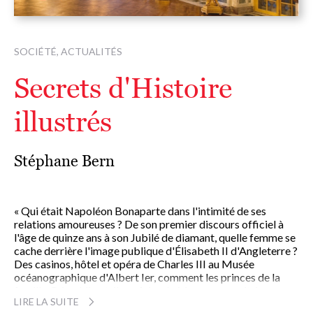
SOCIÉTÉ, ACTUALITÉS
Secrets d'Histoire
illustrés
Stéphane Bern
« Qui était Napoléon Bonaparte dans l'intimité de ses
relations amoureuses ? De son premier discours officiel à
l'âge de quinze ans à son Jubilé de diamant, quelle femme se
cache derrière l'image publique d'Élisabeth II d'Angleterre ?
Des casinos, hôtel et opéra de Charles III au Musée
océanographique d'Albert Ier, comment les princes de la
famille Grimaldi ont-ils su faire de Monaco une vitrine
LIRE LA SUITE
séduisante, dont la princesse Grace reste l'icône