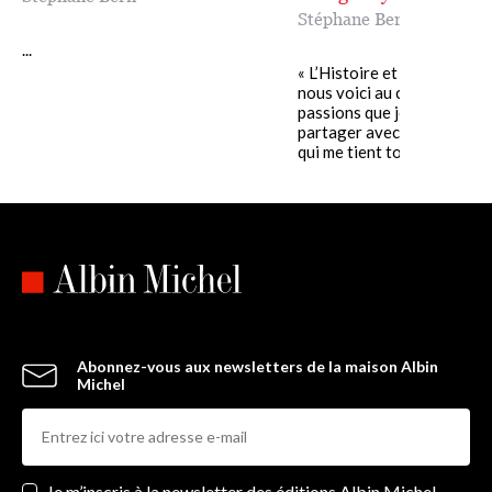
Stéphane Bern
...
« L’Histoire et le Patrimoin
nous voici au cœur de mes
passions que je suis heure
partager avec vous dans ce
qui me tient tout......
Abonnez-vous aux newsletters de la maison Albin
Michel
Newsletters
Je m’inscris à la newsletter des éditions Albin Michel