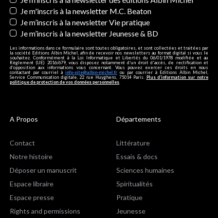
Je m'inscris à la newsletter M.C. Beaton
Je m’inscris à la newsletter Vie pratique
Je m’inscris à la newsletter Jeunesse & BD
Les informations dans ce formulaire sont toutes obligatoires, et sont collectées et traitées par
la société Editions Albin Michel, afin de recevoir nos newsletters au format digital si vous le
souhaitez. Conformément à la Loi Informatique et Libertés du 06/01/1978 modifiée et au
Règlement (UE) 2016/679, vous disposez notamment d'un droit d'accès, de rectification et
d’opposition aux informations vous concernant. Vous pouvez exercer ces droits en nous
contactant par courriel à
info-site@albin-michel.fr
ou par courrier à Editions Albin Michel,
Service Communication digitale, 22 rue Huyghens, 75014 Paris.
Plus d’information sur notre
politique de protection de vos données personnelles
.
A Propos
Départements
Contact
Littérature
Notre histoire
Essais & docs
Déposer un manuscrit
Sciences humaines
Espace libraire
Spiritualités
Espace presse
Pratique
Rights and permissions
Jeunesse