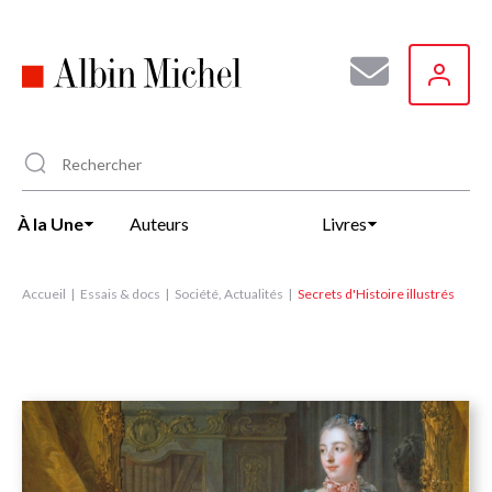
Aller
au
contenu
principal
À la Une
Auteurs
Livres
Accueil
Essais & docs
Société, Actualités
Secrets d'Histoire illustrés