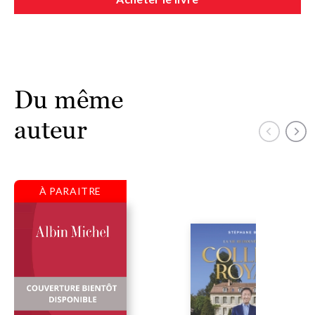
Du même
auteur
À PARAITRE