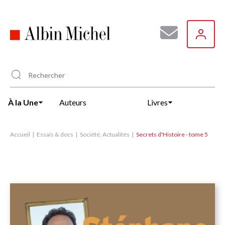
Aller
au
contenu
principal
À la Une
Auteurs
Livres
Accueil
Essais & docs
Société, Actualités
Secrets d'Histoire - tome 5