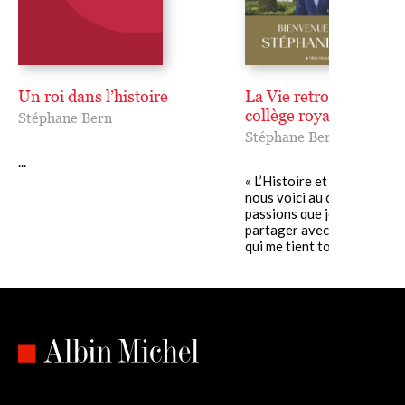
Un roi dans l’histoire
La Vie retrouvée d'un
collège royal
Stéphane Bern
Stéphane Bern
...
« L’Histoire et le Patrimoin
nous voici au cœur de mes
passions que je suis heure
partager avec vous dans ce
qui me tient tout......