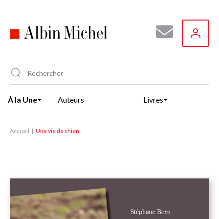
Aller
au
contenu
principal
À la Une
Auteurs
Livres
Accueil
Une vie de chien