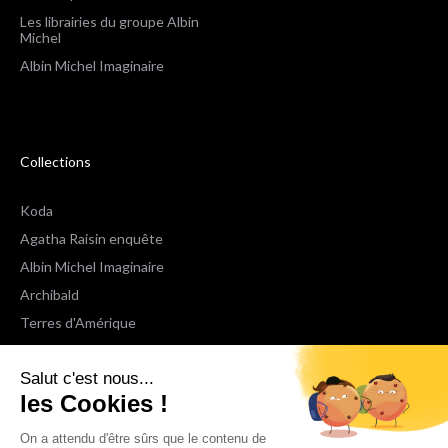
Les librairies du groupe Albin
Michel
Albin Michel Imaginaire
Collections
Koda
Agatha Raisin enquête
Albin Michel Imaginaire
Archibald
Terres d'Amérique
Espaces Libres Poche
Salut c'est nous...
NOX
les Cookies !
Wiz
Voir toutes les collections
On a attendu d'être sûrs que le contenu de