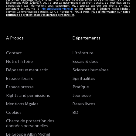
Règlement (UE) 2016/679, vous disposez notamment d'un droit d'accès, de rectification et
d’opposition aux informations vous concernant. Vous pouvez exercer ces droits en nous
contactant par courriel à
info-site@albin-michel.fr
ou par courrier à Editions Albin Michel,
Service Communication digitale, 22 rue Huyghens, 75014 Paris.
Plus d’information sur notre
politique de protection de vos données personnelles
.
A Propos
Départements
Contact
Littérature
Notre histoire
Essais & docs
Déposer un manuscrit
Sciences humaines
Espace libraire
Spiritualités
Espace presse
Pratique
Rights and permissions
Jeunesse
Mentions légales
Beaux livres
Cookies
BD
Charte de protection des
données personnelles
Le Groupe Albin Michel