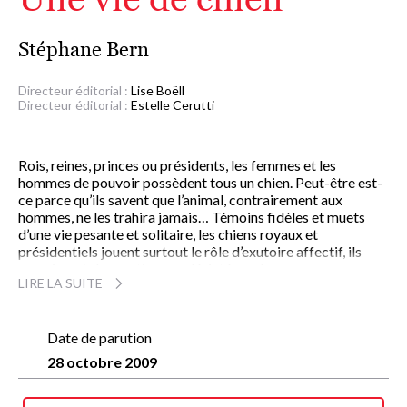
Stéphane Bern
Directeur éditorial :
Lise Boëll
Directeur éditorial :
Estelle Cerutti
Rois, reines, princes ou présidents, les femmes et les
hommes de pouvoir possèdent tous un chien. Peut-être est-
ce parce qu’ils savent que l’animal, contrairement aux
hommes, ne les trahira jamais… Témoins fidèles et muets
d’une vie pesante et solitaire, les chiens royaux et
présidentiels jouent surtout le rôle d’exutoire affectif, ils
nourrissent des sentiments désintéressés et sont,
LIRE LA SUITE
assurément, les plus loyaux sujets ou citoyens. Et si ce fidèle
compagnon se mettait à parler ?
Des labradors présidentiels au chien d’eau portugais du
président Obama, des corgis de la reine d’Angleterre aux
Date de parution
teckels de la cour du Danemark, sans oublier le bouledogue
28 octobre 2009
français de la princesse Caroline, les carlins du duc de
Windsor, et les westies des grands-ducs de Luxembourg, les
chiens royaux et présidentiels d’hier et d’aujourd’hui nous