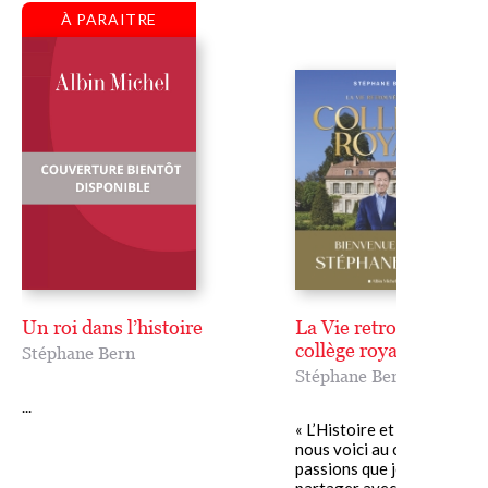
À PARAITRE
Un roi dans l’histoire
La Vie retrouvée d'un
collège royal
Stéphane Bern
Stéphane Bern
...
« L’Histoire et le Patrimoin
nous voici au cœur de mes
passions que je suis heure
partager avec vous dans ce