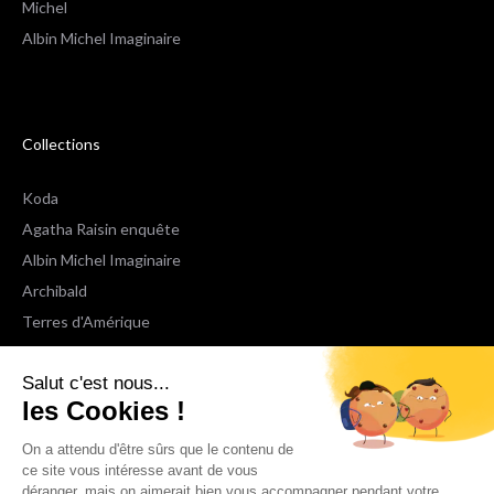
Michel
Albin Michel Imaginaire
Collections
Koda
Agatha Raisin enquête
Albin Michel Imaginaire
Archibald
Terres d'Amérique
Espaces Libres Poche
Salut c'est nous...
NOX
les Cookies !
Wiz
Voir toutes les collections
On a attendu d'être sûrs que le contenu de
ce site vous intéresse avant de vous
déranger, mais on aimerait bien vous accompagner pendant votre