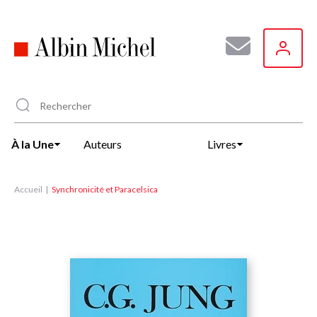
Aller
au
contenu
principal
À la Une
Auteurs
Livres
Accueil
Synchronicité et Paracelsica