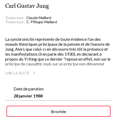
Carl Gustav Jung
Traducteur :
Claude Maillard
Traducteur :
C. Pflieger Maillard
La synchronicité représente de toute évidence l'un des
noeuds théoriques principaux de la pensée et de l'oeuvre de
Jung. Alors que celui-ci en découvre très tôt la présence et
les manifestations (il en parle dès 1930), en déclarant à
propos du Yi King que ce dernier "repose en effet, non sur le
principe de causalité, mais sur un principe non dénommé
jusqu'ici - parce qu'il ne se présente pas chez nous - auquel
LIRE LA SUITE
j'ai donné, à titre provisoire, le nom de principe de
synchronicité", il ne se décide cependant à publier à son sujet
d'une manière systématique et réglée que très tard dans sa
vie, à la fin des années quarante et au début des années
Date de parution
cinquante.
28 janvier 1988
Encore ne s'agit-il pas pour Jung de fournir une explication
définitive à un domaine qu'il qualifie d "obscur" et de
"problématique", mais d'y ouvrir un accès dont il a la
Brochée
conscience aiguë de combien il se heurte à nombre de