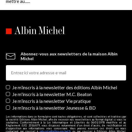
mettre au......
Abonnez-vous aux newsletters de la maison Albin
Michel
Newsletters
Je m’inscris à la newsletter des éditions Albin Michel
Je m'inscris à la newsletter M.C. Beaton
Je m’inscris à la newsletter Vie pratique
Je m’inscris à la newsletter Jeunesse & BD
Les informations dans ce formulaire sont toutes obligatoires, et sont collectées et traitées par
la société Editions Albin Michel, afin de recevoir nos newsletters au format digital si vous le
souhaitez. Conformément à la Loi Informatique et Libertés du 06/01/1978 modifiée et au
Règlement (UE) 2016/679, vous disposez notamment d'un droit d'accès, de rectification et
d’opposition aux informations vous concernant. Vous pouvez exercer ces droits en nous
contactant par courriel à
info-site@albin-michel.fr
ou par courrier à Editions Albin Michel,