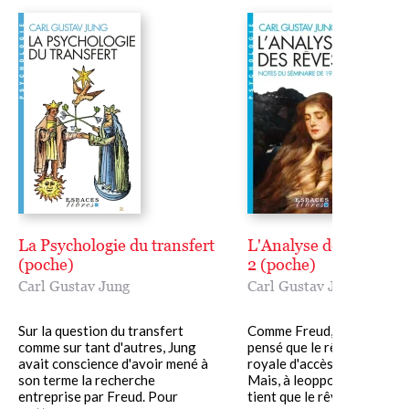
psychique que requiert la conception de la synchronicité, et
d'illustrer la loi de contamination des archétypes qui préside
au travail de la réalité psychique objective.
La Psychologie du transfert
L'Analyse des rêves -
(poche)
2 (poche)
Carl Gustav Jung
Carl Gustav Jung
Sur la question du transfert
Comme Freud, Jung a touj
comme sur tant d'autres, Jung
pensé que le rêve était « la
avait conscience d'avoir mené à
royale d'accès à l'inconscie
son terme la recherche
Mais, à leopposé de Freud, 
entreprise par Freud. Pour
tient que le rêve......