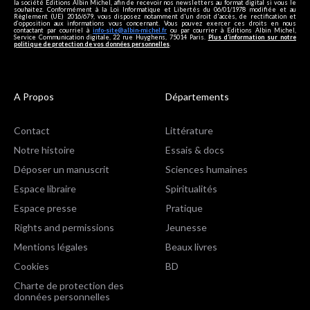
la société Editions Albin Michel, afin de recevoir nos newsletters au format digital si vous le
souhaitez. Conformément à la Loi Informatique et Libertés du 06/01/1978 modifiée et au
Règlement (UE) 2016/679, vous disposez notamment d'un droit d'accès, de rectification et
d’opposition aux informations vous concernant. Vous pouvez exercer ces droits en nous
contactant par courriel à
info-site@albin-michel.fr
ou par courrier à Editions Albin Michel,
Service Communication digitale, 22 rue Huyghens, 75014 Paris.
Plus d’information sur notre
politique de protection de vos données personnelles
.
A Propos
Départements
Contact
Littérature
Notre histoire
Essais & docs
Déposer un manuscrit
Sciences humaines
Espace libraire
Spiritualités
Espace presse
Pratique
Rights and permissions
Jeunesse
Mentions légales
Beaux livres
Cookies
BD
Charte de protection des
données personnelles