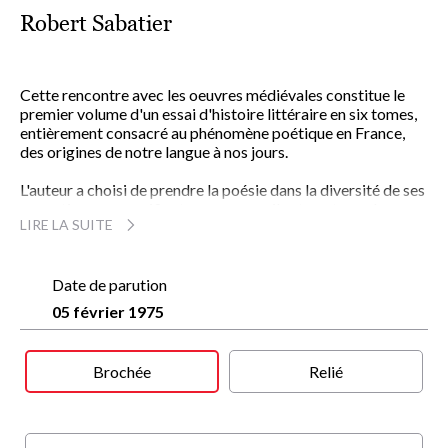
Robert Sabatier
Cette rencontre avec les oeuvres médiévales constitue le
premier volume d'un essai d'histoire littéraire en six tomes,
entièrement consacré au phénomène poétique en France,
des origines de notre langue à nos jours.
L'auteur a choisi de prendre la poésie dans la diversité de ses
acceptions, ne sacrifiant pas, comme il est coutume, le
LIRE LA SUITE
rhétoriqueur au lyrique, l'artisan à l'inspiré, le poète mineur à
celui de dimension plus vaste. Il a retenu toute manifestation
créatrice s'exprimant par le poème comme toute
manifestation poétique prenant pour moule le langage.
Date de parution
Auprès de l'oeuvre maîtresse, le discours versifié, le poème
05 février 1975
descriptif, le théâtre en vers ou le jeu mnémotechnique ont
leur place. Des réhabilitations, des mises en valeurs, des
comparaisons se sont d'elles-mêmes imposées.
Brochée
Relié
Les théories, les manifestes, les arts poétiques, l'évolution
prosodique sont exposés, de même que les grands courants,
les systèmes de pensée, les évolutions et les révolutions.
Rien n'est rejeté a priori, rien n'est omis, ni du meilleur pour le