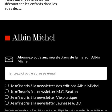
Magazine littéraire)
découvrant les enfants dans les
rues de......
Une mise en situation des oeuvres et des hommes (
Jacques
Jaubert
, Le Figaro)
La poésie française a son monument littéraire (
F. de
Comberousse
, France Soir)
Abonnez-vous aux newsletters de la maison Albin
Michel
Newsletters
Je m’inscris à la newsletter des éditions Albin Michel
Je m'inscris à la newsletter M.C. Beaton
Je m’inscris à la newsletter Vie pratique
Je m’inscris à la newsletter Jeunesse & BD
Les informations dans ce formulaire sont toutes obligatoires, et sont collectées et traitées par