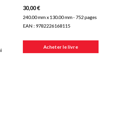
30,00 €
240.00 mm x
130.00 mm
- 752 pages
EAN : 9782226168115
Acheter le livre
i
la
ire
 la
s
rce
me
e