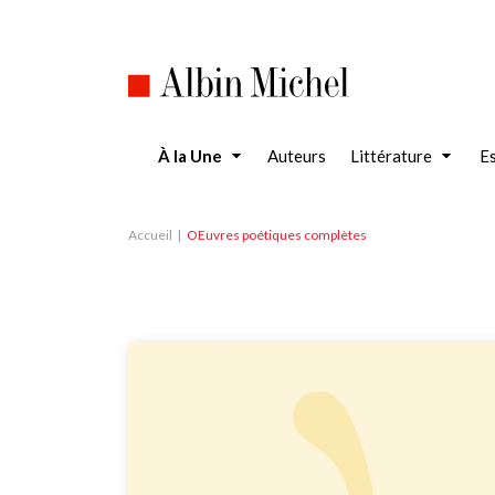
Aller
au
contenu
principal
À la Une
Auteurs
Littérature
Es
Accueil
OEuvres poétiques complètes