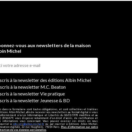
onnez-vous aux newsletters de la maison
bin Michel
ers
nscris à la newsletter des éditions Albin Michel
nscris à la newsletter M.C. Beaton
scris à la newsletter Vie pratique
nscris à la newsletter Jeunesse & BD
s dans ce formulaire sont toutes obligatoires, et sont collectées et traitées
ditions Albin Michel, afin de recevoir nos newsletters au format digital si vous
onformément à la Loi Informatique et Libertés du 06/01/1978 modifiée et au
 2016/679, vous disposez notamment d'un droit d'accès, de rectification et
ux informations vous concernant. Vous pouvez exercer ces droits en nous
courriel à
info-site@albin-michel.fr
ou par courrier à Editions Albin Michel,
cation digitale, 22 rue Huyghens, 75014 Paris.
Plus d’information sur notre
otection de vos données personnelles
.