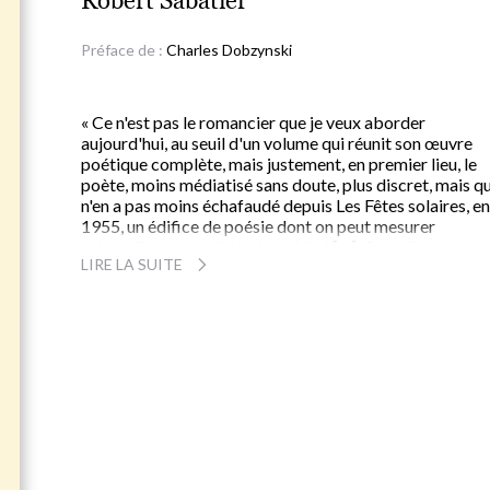
Robert Sabatier
Préface de :
Charles Dobzynski
« Ce n'est pas le romancier que je veux aborder
aujourd'hui, au seuil d'un volume qui réunit son œuvre
poétique complète, mais justement, en premier lieu, le
poète, moins médiatisé sans doute, plus discret, mais qu
n'en a pas moins échafaudé depuis Les Fêtes solaires, en
1955, un édifice de poésie dont on peut mesurer
aujourd'hui la qualité et la solidité [... ]. Ce qu'il y a de
LIRE LA SUITE
particulier dans la poésie de Robert Sabatier, c'est qu'à 
fois elle conte et elle chante. Elle conte comme elle resp
le réel devenu légende, la légende qui devient réalité par
grâce du langage. Et si elle chante, ce n'est pas pour nou
bercer ou nous verser dans l'artifice d'un rêve, c'est pa
que ce chant possède l'art d'enchanter, enchanter com
on enfante, comme on invente un univers plus vrai que
nature, parce que celui que l'on porte en soi contient un
vérité pour les autres et pour tous. »