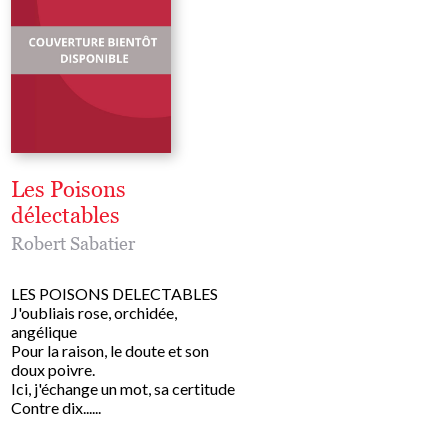
Les Poisons
Le Livre de la dér
délectables
souriante
Robert Sabatier
Robert Sabatier
LES POISONS DELECTABLES
Au fil du temps, Robert S
J'oubliais rose, orchidée,
a écrit des pensées, des
angélique
aphorismes. II a composé 
Pour la raison, le doute et son
son "livre de raison" qu'il
doux poivre.
"livre de déraison" en......
Ici, j'échange un mot, sa certitude
Contre dix......