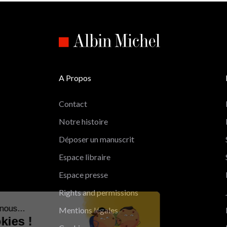
A Propos
Contact
Notre histoire
Déposer un manuscrit
Espace libraire
Espace presse
Rights and permissions
Salut c'est nous...
Mentions légales
les Cookies !