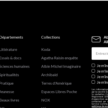
Départements
Collections
Ab
Al
Littérature
Koda
Essais & docs
Agatha Raisin enquête
Newslett
Je m’i
Sciences humaines
Albin Michel Imaginaire
Je m'i
Spiritualités
Archibald
Je m’in
Je m’i
Pratique
Terres d'Amérique
Les information
Jeunesse
Espaces Libres Poche
par la société E
le souhaitez. C
Règlement (UE)
Beaux livres
NOX
d’opposition a
contactant par 
Service Communi
politique de pr