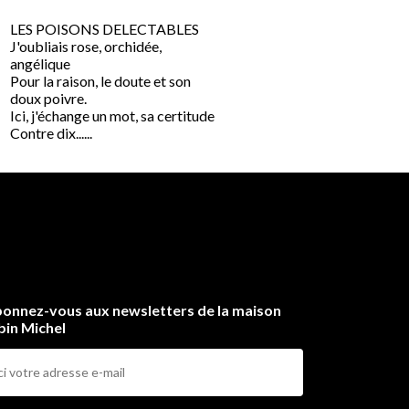
LES POISONS DELECTABLES
Au fil du temps, Robert S
J'oubliais rose, orchidée,
a écrit des pensées, des
angélique
aphorismes. II a composé 
Pour la raison, le doute et son
son "livre de raison" qu'il
doux poivre.
"livre de déraison" en......
Ici, j'échange un mot, sa certitude
Contre dix......
onnez-vous aux newsletters de la maison
bin Michel