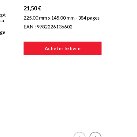
21,50 €
ept
225.00 mm x
145.00 mm
- 384 pages
 sa
EAN : 9782226136602
age
Acheter le livre
r,
de
n