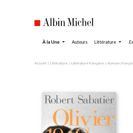
Aller
au
contenu
principal
À la Une
Auteurs
Littérature
Es
Accueil
Littérature
Littérature française
Romans françai