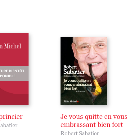
princier
Je vous quitte en vous
embrassant bien fort
abatier
Robert Sabatier