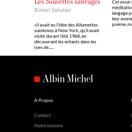
Les Noisettes sauvages
Cet essai
méditation
Robert Sabatier
langage po
leur aveni
poème, mais
«Il avait eu l’idée des Allumettes
suédoises à New York, qu’il avait
visité durant l’été 1968, en
découvrant les enfants dans les
rues de......
A Propos
Contact
Notre histoire