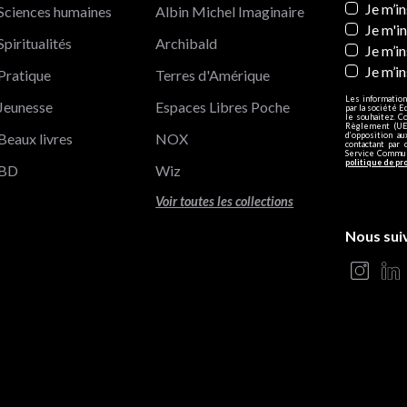
Newslett
Je m’i
Sciences humaines
Albin Michel Imaginaire
Je m'i
Spiritualités
Archibald
Je m’in
Je m’i
Pratique
Terres d'Amérique
Les information
Jeunesse
Espaces Libres Poche
par la société E
le souhaitez. C
Règlement (UE)
Beaux livres
NOX
d’opposition a
contactant par 
Service Communi
politique de pr
BD
Wiz
Voir toutes les collections
Nous sui
s Options
ètres de confidentialité, en garantissant la conformité avec le