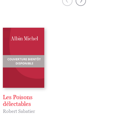
Les Poisons
Le Livre de la dér
délectables
souriante
Robert Sabatier
Robert Sabatier