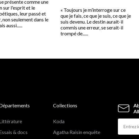
 se présente comme une
 sur l'esprit et le
« Toujours je m’interroge sur ce
étiques, leur passé et
que je fais, ce que je suis, ce que je
r, non seulement dans le
suis devenu. Le destin aurait-il
 aussi......
commis une erreur, se serait-il
trompé de......
Départements
Collections
Ab
Al
Littérature
Koda
Essais & docs
Agatha Raisin enquête