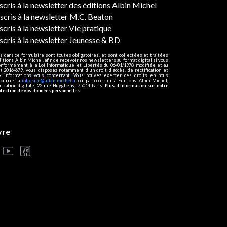
ers
nscris à la newsletter des éditions Albin Michel
nscris à la newsletter M.C. Beaton
scris à la newsletter Vie pratique
nscris à la newsletter Jeunesse & BD
s dans ce formulaire sont toutes obligatoires, et sont collectées et traitées
ditions Albin Michel, afin de recevoir nos newsletters au format digital si vous
onformément à la Loi Informatique et Libertés du 06/01/1978 modifiée et au
 2016/679, vous disposez notamment d'un droit d'accès, de rectification et
ux informations vous concernant. Vous pouvez exercer ces droits en nous
courriel à
info-site@albin-michel.fr
ou par courrier à Editions Albin Michel,
cation digitale, 22 rue Huyghens, 75014 Paris.
Plus d’information sur notre
otection de vos données personnelles
.
vre
s réglementations. Personnalisez vos préférences pour contrôler