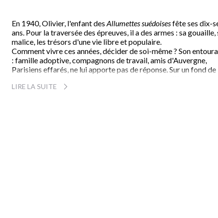
En 1940, Olivier, l'enfant des
Allumettes suédoises
fête ses dix-s
ans. Pour la traversée des épreuves, il a des armes : sa gouaille,
malice, les trésors d'une vie libre et populaire.
Comment vivre ces années, décider de soi-même ? Son entour
: famille adoptive, compagnons de travail, amis d'Auvergne,
Parisiens effarés, ne lui apporte pas de réponse. Sur un fond de
bruit de bottes, de sirènes, de vacarme guerrier, d'étendards
LIRE LA SUITE
ennemis, le grouillement des êtres : assassins et victimes,
privilégiés et démunis, égarés et attentistes, martyrs et
indifférents, collaborateurs et trafiquants, et aussi hommes en
lutte, rares et isolés.
Cet univers tant décrit apparaît ici sous un regard neuf,
miraculeusement inédit, saisi sur le vif avec une justesse
incomparable.
Par le naturel, le charme, la discrétion, l'humour, l'émotion, tous
ces jours redeviennent plus vrais, plus réels. C'est la
reconstruction d'une époque perdue, la lutte contre le désespoi
l'incertitude.
Il se dégage d'
Olivier 1940
quelque chose de fort, de secret,
d'indéfinissable, parcourant ce qui, plus qu'un roman, plus que 
l'histoire, restitue la vérité dans la splendeur d'un livre qu'aucu
lecteur n'oubliera.