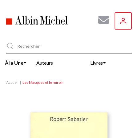
Aller
au
contenu
principal
À la Une
Auteurs
Livres
Accueil
Les Masques et le miroir