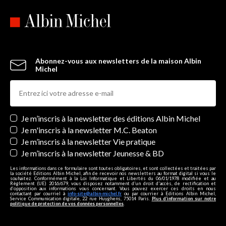
Abonnez-vous aux newsletters de la maison Albin
Michel
Newsletters
Je m’inscris à la newsletter des éditions Albin Michel
Je m'inscris à la newsletter M.C. Beaton
Je m’inscris à la newsletter Vie pratique
Je m’inscris à la newsletter Jeunesse & BD
Les informations dans ce formulaire sont toutes obligatoires, et sont collectées et traitées par
la société Editions Albin Michel, afin de recevoir nos newsletters au format digital si vous le
souhaitez. Conformément à la Loi Informatique et Libertés du 06/01/1978 modifiée et au
Règlement (UE) 2016/679, vous disposez notamment d'un droit d'accès, de rectification et
d’opposition aux informations vous concernant. Vous pouvez exercer ces droits en nous
contactant par courriel à
info-site@albin-michel.fr
ou par courrier à Editions Albin Michel,
Service Communication digitale, 22 rue Huyghens, 75014 Paris.
Plus d’information sur notre
politique de protection de vos données personnelles
.