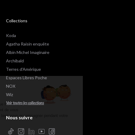
Collections
Koda
Agatha Raisin enquête
Albin Michel Imaginaire
Archibald
Terres d'Amérique
Espaces Libres Poche
Salut c'est nous...
NOX
les Cookies !
Wiz
Voir toutes les collections
On a attendu d'être sûrs que le contenu de
ce site vous intéresse avant de vous
déranger, mais on aimerait bien vous accompagner pendant votre
Nous suivre
visite...
C'est OK pour vous ?