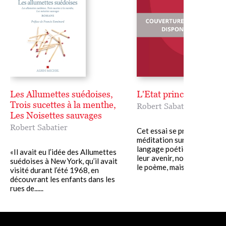
Les Allumettes suédoises,
L'Etat princier
Trois sucettes à la menthe,
Robert Sabatier
Les Noisettes sauvages
Robert Sabatier
Cet essai se présente com
méditation sur l'esprit et le
langage poétiques, leur pa
«Il avait eu l’idée des Allumettes
leur avenir, non seulement
suédoises à New York, qu’il avait
le poème, mais aussi......
visité durant l’été 1968, en
découvrant les enfants dans les
rues de......