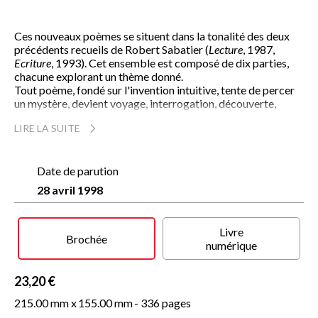
Ces nouveaux poèmes se situent dans la tonalité des deux
précédents recueils de Robert Sabatier (
Lecture
, 1987,
Ecriture
, 1993). Cet ensemble est composé de dix parties,
chacune explorant un thème donné.
Tout poème, fondé sur l'invention intuitive, tente de percer
un mystère, devient voyage, interrogation, découverte,
confidence. Si le poète est l'objet du poème, il oppose aux
LIRE LA SUITE
misères humaines des paroles d'aube, une mise en lumière de
nos craintes et de nos mythes. Le réel est apprivoisé, les
rayons et les ombres lui donnent son relief. Du "rire en
pleurs" au "doux-coulant" cher à la Renaissance, le
Date de parution
décasyllabe, aéré et assoupli, apporte un rythme nouveau,
28 avril 1998
permet la contention et la liberté des mots.
Lieux, métiers, nature, saisons, faits quotidiens, le poème est
aventure - peut-être charme, ce mot pris au sens de formule
Livre
magique, sans qu'on oublie pour autant le délice, la
Brochée
numérique
séduction, le plaisir...
23,20 €
215.00 mm x
155.00 mm
- 336 pages