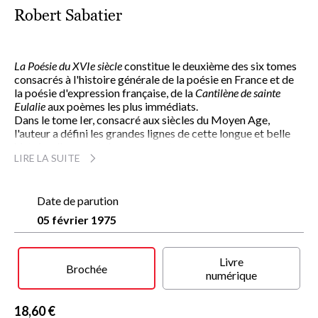
Robert Sabatier
La Poésie du XVIe siècle
constitue le deuxième des six tomes
consacrés à l'histoire générale de la poésie en France et de
la poésie d'expression française, de la
Cantilène de sainte
Eulalie
aux poèmes les plus immédiats.
Dans le tome Ier, consacré aux siècles du Moyen Age,
l'auteur a défini les grandes lignes de cette longue et belle
histoire d'un art et de ses servants :
LIRE LA SUITE
« ... Cette "Poésie" aux mille définitions, toujours belles,
toujours incomplètes, j'ai choisi de la prendre dans son
acception la plus vaste, tout au moins quant à la formulation
écrite, quant au fait de langage. Je n'ai point, comme il est de
Date de parution
convention, sacrifié le rhétoriqueur au lyrique, l'artisan à
05 février 1975
l'inspiré. J'ai retenu toute manifestation créatrice, sans
omettre le discours versifié, le poème descriptif, le théâtre
en vers, et même l'emploi didactique du poème
Livre
mnémotechnique. Le plus souvent possible, j'ai fait état du
Brochée
numérique
poétique de la prose elle-même.
« ...Ne m'interdisant ni la curiosité ni le pittoresque devenus
tabous, j'ai invité les originaux, les oubliés, les dédaignés, les
18,60 €