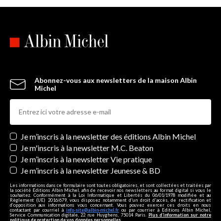
Abonnez-vous aux newsletters de la maison Albin
Michel
Newsletters
Je m’inscris à la newsletter des éditions Albin Michel
Je m'inscris à la newsletter M.C. Beaton
Je m’inscris à la newsletter Vie pratique
Je m’inscris à la newsletter Jeunesse & BD
Les informations dans ce formulaire sont toutes obligatoires, et sont collectées et traitées par
la société Editions Albin Michel, afin de recevoir nos newsletters au format digital si vous le
souhaitez. Conformément à la Loi Informatique et Libertés du 06/01/1978 modifiée et au
Règlement (UE) 2016/679, vous disposez notamment d'un droit d'accès, de rectification et
d’opposition aux informations vous concernant. Vous pouvez exercer ces droits en nous
contactant par courriel à
info-site@albin-michel.fr
ou par courrier à Editions Albin Michel,
Service Communication digitale, 22 rue Huyghens, 75014 Paris.
Plus d’information sur notre
politique de protection de vos données personnelles
.