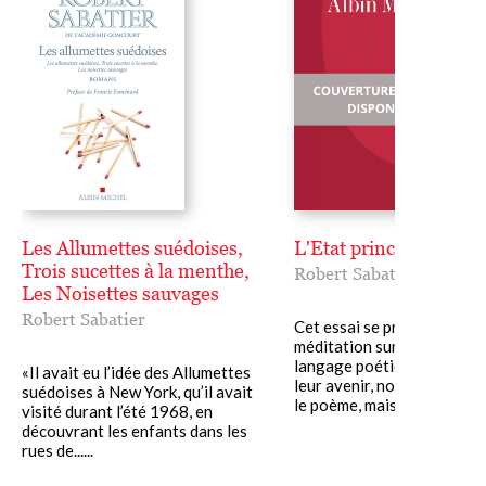
Il faut lire l'Histoire de la poésie de Sabatier ; on
comprendra à quel point la poésie, ce jeu en apparence
superflu, tient dans la société le rôle de tels corps ou
anticorps sans lesquels l'organisme n'existe plus (
Michel
Cournot
, Le Nouvel Observateur)
Une sorte de genèse de la poésie française (
Marion Renard
,
Le Monde)
Un explorateur passionné (
Matthieu Galey
, L'Express)
Les Allumettes suédoises,
L'Etat princier
L'entreprise est exemplaire (
Georges Jean
, La Quinzaine
Trois sucettes à la menthe,
Robert Sabatier
littéraire)
Les Noisettes sauvages
Robert Sabatier
Le dessein de Robert Sabatier : la générosité (
Hubert Juin
, Le
Cet essai se présente com
Magazine littéraire)
méditation sur l'esprit et le
langage poétiques, leur pa
«Il avait eu l’idée des Allumettes
Une mise en situation des oeuvres et des hommes (
leur avenir, non seulement
Jacques
suédoises à New York, qu’il avait
le poème, mais aussi......
Jaubert
, Le Figaro)
visité durant l’été 1968, en
découvrant les enfants dans les
La poésie française a son monument littéraire (
F. de
rues de......
Comberousse
, France Soir)