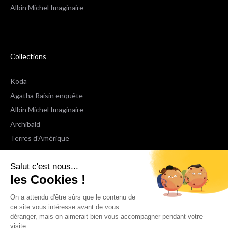
Albin Michel Imaginaire
Collections
Koda
Agatha Raisin enquête
Albin Michel Imaginaire
Archibald
Terres d'Amérique
Espaces Libres Poche
Salut c'est nous...
NOX
les Cookies !
Wiz
Voir toutes les collections
On a attendu d'être sûrs que le contenu de
ce site vous intéresse avant de vous
déranger, mais on aimerait bien vous accompagner pendant votre
Nous suivre
visite...