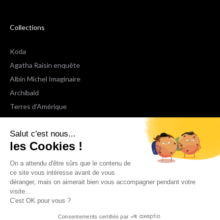
Collections
Koda
Agatha Raisin enquête
Albin Michel Imaginaire
Archibald
Terres d'Amérique
Espaces Libres Poche
Salut c'est nous...
NOX
les Cookies !
Wiz
Voir toutes les collections
On a attendu d'être sûrs que le contenu de
ce site vous intéresse avant de vous
déranger, mais on aimerait bien vous accompagner pendant votre
Nous suivre
visite...
C'est OK pour vous ?
Consentements certifiés par