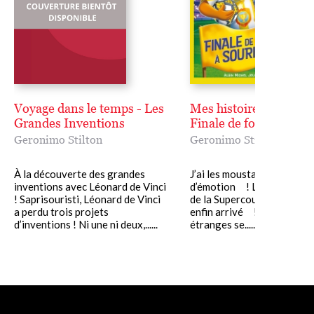
Voyage dans le temps - Les
Mes histoires préférée
Grandes Inventions
Finale de foot à Souris
Geronimo Stilton
Geronimo Stilton
À la découverte des grandes
J’ai les moustaches qui fris
inventions avec Léonard de Vinci
d’émotion ! Le jour de la f
! Saprisouristi, Léonard de Vinci
de la Supercoupe des souri
a perdu trois projets
enfin arrivé ! Hélas, des 
d’inventions ! Ni une ni deux,......
étranges se......