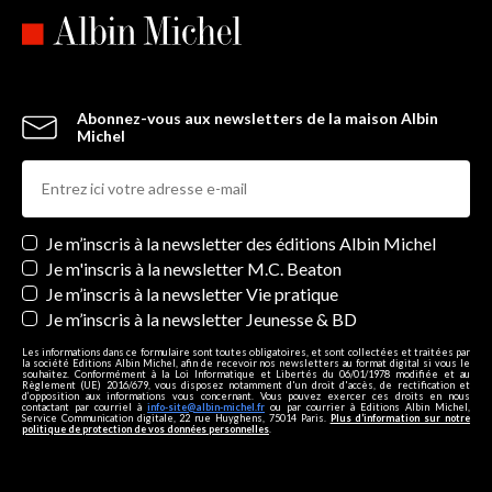
Abonnez-vous aux newsletters de la maison Albin
Michel
Newsletters
Je m’inscris à la newsletter des éditions Albin Michel
Je m'inscris à la newsletter M.C. Beaton
Je m’inscris à la newsletter Vie pratique
Je m’inscris à la newsletter Jeunesse & BD
Les informations dans ce formulaire sont toutes obligatoires, et sont collectées et traitées par
la société Editions Albin Michel, afin de recevoir nos newsletters au format digital si vous le
souhaitez. Conformément à la Loi Informatique et Libertés du 06/01/1978 modifiée et au
Règlement (UE) 2016/679, vous disposez notamment d'un droit d'accès, de rectification et
d’opposition aux informations vous concernant. Vous pouvez exercer ces droits en nous
contactant par courriel à
info-site@albin-michel.fr
ou par courrier à Editions Albin Michel,
Service Communication digitale, 22 rue Huyghens, 75014 Paris.
Plus d’information sur notre
politique de protection de vos données personnelles
.