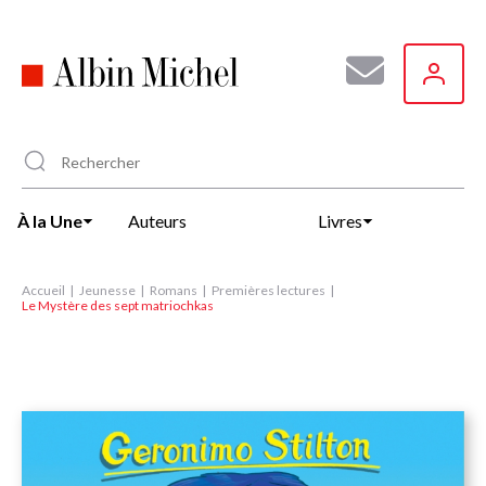
Aller
au
contenu
principal
À la Une
Auteurs
Livres
Accueil
Jeunesse
Romans
Premières lectures
Le Mystère des sept matriochkas