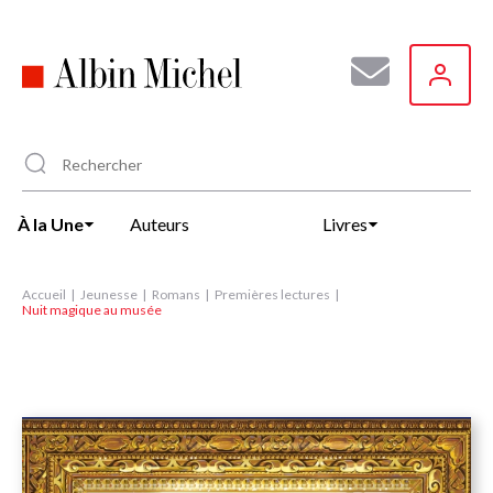
Aller
au
contenu
principal
À la Une
Auteurs
Livres
Accueil
Jeunesse
Romans
Premières lectures
Nuit magique au musée