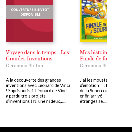
Voyage dans le temps - Les
Mes histoires préférée
Grandes Inventions
Finale de foot à Souris
Geronimo Stilton
Geronimo Stilton
À la découverte des grandes
J’ai les moustaches qui fris
inventions avec Léonard de Vinci
d’émotion ! Le jour de la f
! Saprisouristi, Léonard de Vinci
de la Supercoupe des souri
a perdu trois projets
enfin arrivé ! Hélas, des 
d’inventions ! Ni une ni deux,......
étranges se......