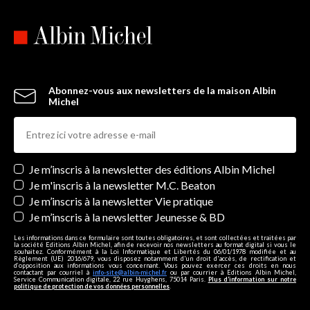
Abonnez-vous aux newsletters de la maison Albin
Michel
Newsletters
Je m’inscris à la newsletter des éditions Albin Michel
Je m'inscris à la newsletter M.C. Beaton
Je m’inscris à la newsletter Vie pratique
Je m’inscris à la newsletter Jeunesse & BD
Les informations dans ce formulaire sont toutes obligatoires, et sont collectées et traitées par
la société Editions Albin Michel, afin de recevoir nos newsletters au format digital si vous le
souhaitez. Conformément à la Loi Informatique et Libertés du 06/01/1978 modifiée et au
Règlement (UE) 2016/679, vous disposez notamment d'un droit d'accès, de rectification et
d’opposition aux informations vous concernant. Vous pouvez exercer ces droits en nous
contactant par courriel à
info-site@albin-michel.fr
ou par courrier à Editions Albin Michel,
Service Communication digitale, 22 rue Huyghens, 75014 Paris.
Plus d’information sur notre
politique de protection de vos données personnelles
.