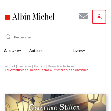
Aller
au
contenu
principal
À la Une
Auteurs
Livres
Accueil
Jeunesse
Romans
Premières lectures
Les Aventures de Sherlock - tome 6 - Mystère rue des Intrigues