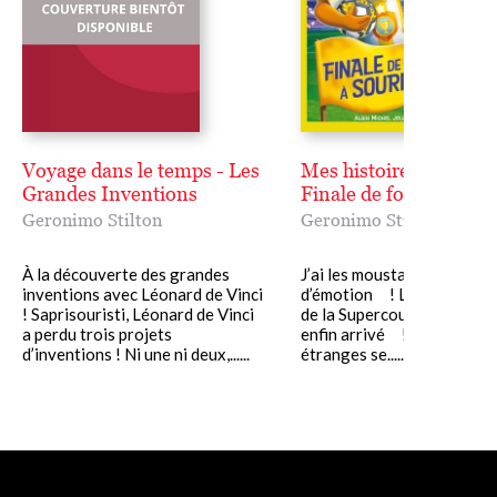
Voyage dans le temps - Les
Mes histoires préférée
Grandes Inventions
Finale de foot à Souris
Geronimo Stilton
Geronimo Stilton
À la découverte des grandes
J’ai les moustaches qui fris
inventions avec Léonard de Vinci
d’émotion ! Le jour de la f
! Saprisouristi, Léonard de Vinci
de la Supercoupe des souri
a perdu trois projets
enfin arrivé ! Hélas, des 
d’inventions ! Ni une ni deux,......
étranges se......