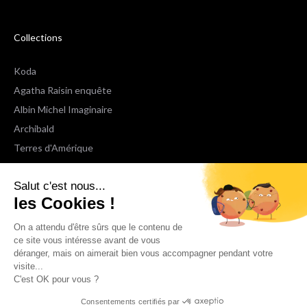
Collections
Koda
Agatha Raisin enquête
Albin Michel Imaginaire
Archibald
Terres d'Amérique
Espaces Libres Poche
Salut c'est nous...
NOX
les Cookies !
Wiz
Voir toutes les collections
On a attendu d'être sûrs que le contenu de
ce site vous intéresse avant de vous
déranger, mais on aimerait bien vous accompagner pendant votre
Nous suivre
visite...
C'est OK pour vous ?
Consentements certifiés par