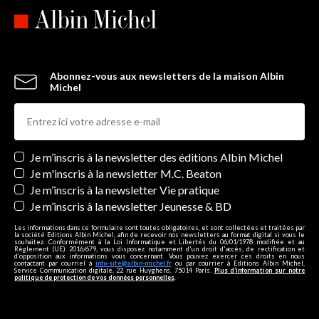
Abonnez-vous aux newsletters de la maison Albin
Michel
Newsletters
Je m’inscris à la newsletter des éditions Albin Michel
Je m'inscris à la newsletter M.C. Beaton
Je m’inscris à la newsletter Vie pratique
Je m’inscris à la newsletter Jeunesse & BD
Les informations dans ce formulaire sont toutes obligatoires, et sont collectées et traitées par
la société Editions Albin Michel, afin de recevoir nos newsletters au format digital si vous le
souhaitez. Conformément à la Loi Informatique et Libertés du 06/01/1978 modifiée et au
Règlement (UE) 2016/679, vous disposez notamment d'un droit d'accès, de rectification et
d’opposition aux informations vous concernant. Vous pouvez exercer ces droits en nous
contactant par courriel à
info-site@albin-michel.fr
ou par courrier à Editions Albin Michel,
Service Communication digitale, 22 rue Huyghens, 75014 Paris.
Plus d’information sur notre
politique de protection de vos données personnelles
.