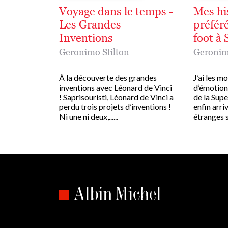
Voyage dans le temps -
Mes hi
Les Grandes
préféré
Inventions
foot à 
Geronimo Stilton
Geronim
À la découverte des grandes
J’ai les m
inventions avec Léonard de Vinci
d’émotion 
! Saprisouristi, Léonard de Vinci a
de la Supe
perdu trois projets d’inventions !
enfin arr
Ni une ni deux,......
étranges se.