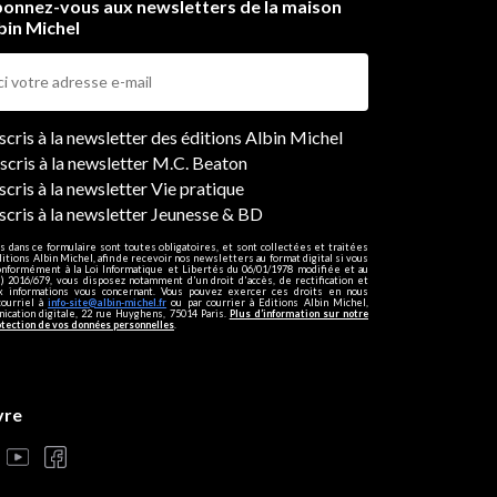
onnez-vous aux newsletters de la maison
bin Michel
ers
nscris à la newsletter des éditions Albin Michel
nscris à la newsletter M.C. Beaton
scris à la newsletter Vie pratique
nscris à la newsletter Jeunesse & BD
s dans ce formulaire sont toutes obligatoires, et sont collectées et traitées
ditions Albin Michel, afin de recevoir nos newsletters au format digital si vous
onformément à la Loi Informatique et Libertés du 06/01/1978 modifiée et au
 2016/679, vous disposez notamment d'un droit d'accès, de rectification et
ux informations vous concernant. Vous pouvez exercer ces droits en nous
courriel à
info-site@albin-michel.fr
ou par courrier à Editions Albin Michel,
cation digitale, 22 rue Huyghens, 75014 Paris.
Plus d’information sur notre
otection de vos données personnelles
.
vre