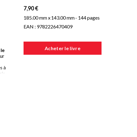
7,90 €
185.00 mm x
143.00 mm
- 144 pages
EAN : 9782226470409
Acheter le livre
 le
our
s à
ris,
e
 qui
?