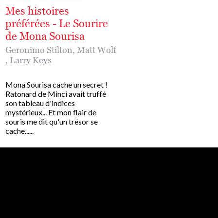
Mes histoires
Mes histoires
préférées - Le Sourire
préférées - Le Sec
de Mona Sourisa
de Léonard de Vi
Geronimo Stilton
,
Matt Wolf
Geronimo Stilton
,
Larry Keys
Les histoires préférées de
Geronimo Stilton, la plus
Mona Sourisa cache un secret !
des souris reporters. Un 
Ratonard de Minci avait truffé
classique, idéal pour entr
son tableau d'indices
la lecture autonome......
mystérieux... Et mon flair de
souris me dit qu'un trésor se
cache......