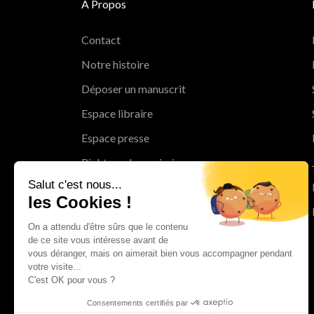
A Propos
Contact
Notre histoire
Déposer un manuscrit
Espace libraire
Espace presse
Rights and permissions
Salut c'est nous...
Mentions légales
les Cookies !
Cookies
On a attendu d'être sûrs que le contenu
Charte de protection des données
de ce site vous intéresse avant de
personnelles
vous déranger, mais on aimerait bien vous accompagner pendant
votre visite...
Le Groupe Albin Michel
C'est OK pour vous ?
Les librairies du groupe Albin Michel
Consentements certifiés par