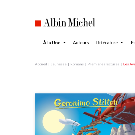
Aller
au
contenu
principal
À la Une
Auteurs
Littérature
Es
Accueil
Jeunesse
Romans
Premières lectures
Les Ave