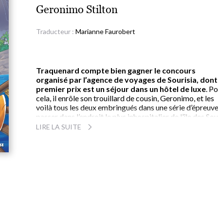
Geronimo Stilton
Traducteur :
Marianne Faurobert
Traquenard compte bien gagner le concours
organisé par l’agence de voyages de Sourisia, dont
premier prix est un séjour dans un hôtel de luxe
. P
cela, il enrôle son trouillard de cousin, Geronimo, et les
voilà tous les deux embringués dans une série d’épreuve
passer dans l’endroit le plus inhospitalier de l’île des Sou
Port-Fétide. Après un saut en parachute vertigineux, la
LIRE LA SUITE
construction d’une cabane dans les arbres et une cours
d’orientation dans la forêt,
l’équipe de Geronimo,
vaincue, trouve par hasard une orchidée fantôme
,
prouve que la vie peut revenir à Port-Fétide.
Et si cette orchidée était le véritable premier prix 
À partir de 8 ans