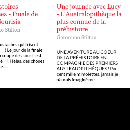
stoires
Une journée avec Lucy
es - Finale de
- L’Australopithèque la
Sourisia
plus connue de la
préhistoire
o Stilton
Geronimo Stilton
oustaches qui frisent
! Le jour de la finale
UNE AVENTURE AU COEUR
rcoupe des souris est
DE LA PRÉHISTOIRE EN
ivé ! Hélas, des choses
COMPAGNIE DES PREMIERS
.....
AUSTRALOPITHÈQUES ! Par
cent mille mimolettes, jamais je
n’aurais imaginé me......