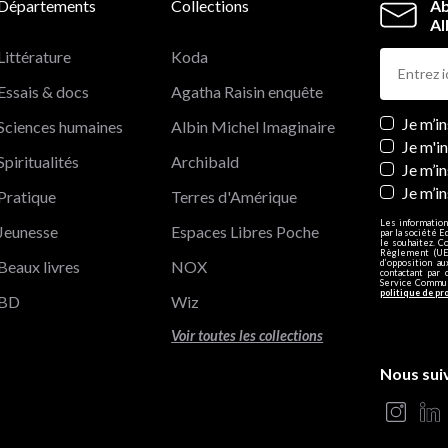
Départements
Collections
Ab
Al
Littérature
Koda
Essais & docs
Agatha Raisin enquête
Newslett
Je m’i
Sciences humaines
Albin Michel Imaginaire
Je m'i
Spiritualités
Archibald
Je m’in
Je m’i
Pratique
Terres d'Amérique
Les information
Jeunesse
Espaces Libres Poche
par la société E
le souhaitez. C
Règlement (UE)
Beaux livres
NOX
d’opposition a
contactant par 
Service Communi
politique de pr
BD
Wiz
Voir toutes les collections
Nous sui