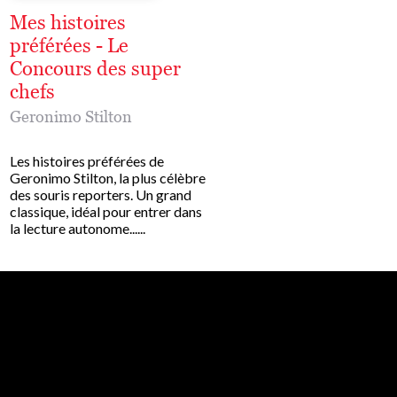
Mes histoires
Mes histoires
préférées - Le
préférées - Le Gal
Concours des super
des chats pirates
chefs
Geronimo Stilton
,
Larry Keys
,
Matt Wol
Geronimo Stilton
Avez-vous déjà entendu p
Les histoires préférées de
terrible Pirate noir ? Noo
Geronimo Stilton, la plus célèbre
bande de veinards ! Sur to
des souris reporters. Un grand
mers, c'est la terreur, le pi
classique, idéal pour entrer dans
cauchemar des souris.......
la lecture autonome......