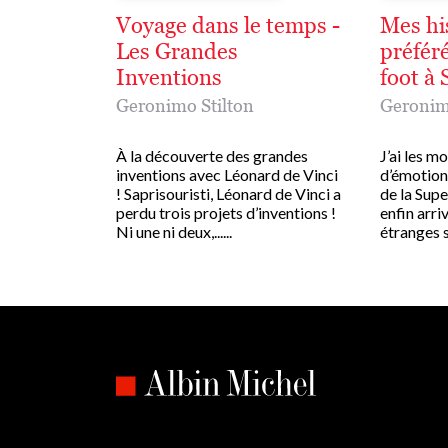
Voyage dans le temps -
Mes hi
Les Grandes
préféré
Inventions
foot à 
Geronimo Stilton
Geronim
À la découverte des grandes
J’ai les m
inventions avec Léonard de Vinci
d’émotion 
! Saprisouristi, Léonard de Vinci a
de la Supe
perdu trois projets d’inventions !
enfin arr
Ni une ni deux,......
étranges se.