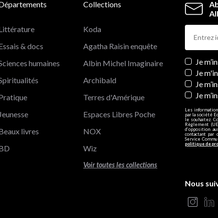
Départements
Collections
Ab
Al
Littérature
Koda
Essais & docs
Agatha Raisin enquête
Newslett
Je m’i
Sciences humaines
Albin Michel Imaginaire
Je m'i
Spiritualités
Archibald
Je m’in
Je m’i
Pratique
Terres d'Amérique
Les information
Jeunesse
Espaces Libres Poche
par la société E
le souhaitez. C
Règlement (UE)
Beaux livres
NOX
d’opposition a
contactant par 
Service Communi
politique de pr
BD
Wiz
Voir toutes les collections
Nous sui