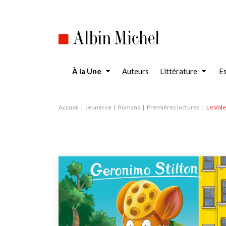
Aller
au
contenu
principal
À la Une
Auteurs
Littérature
Es
Accueil
Jeunesse
Romans
Premières lectures
Le Vole