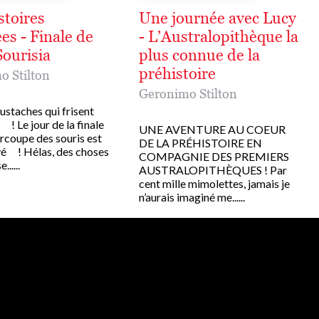
stoires
Une journée avec Lucy
es - Finale de
- L’Australopithèque la
Sourisia
plus connue de la
préhistoire
o Stilton
Geronimo Stilton
oustaches qui frisent
! Le jour de la finale
UNE AVENTURE AU COEUR
rcoupe des souris est
DE LA PRÉHISTOIRE EN
ivé ! Hélas, des choses
COMPAGNIE DES PREMIERS
.....
AUSTRALOPITHÈQUES ! Par
cent mille mimolettes, jamais je
n’aurais imaginé me......