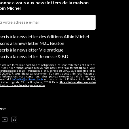
onnez-vous aux newsletters de la maison
bin Michel
ers
nscris à la newsletter des éditions Albin Michel
nscris à la newsletter M.C. Beaton
scris à la newsletter Vie pratique
nscris à la newsletter Jeunesse & BD
s dans ce formulaire sont toutes obligatoires, et sont collectées et traitées
ditions Albin Michel, afin de recevoir nos newsletters au format digital si vous
onformément à la Loi Informatique et Libertés du 06/01/1978 modifiée et au
 2016/679, vous disposez notamment d'un droit d'accès, de rectification et
ux informations vous concernant. Vous pouvez exercer ces droits en nous
courriel à
info-site@albin-michel.fr
ou par courrier à Editions Albin Michel,
cation digitale, 22 rue Huyghens, 75014 Paris.
Plus d’information sur notre
otection de vos données personnelles
.
vre