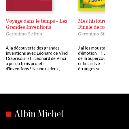
Voyage dans le temps - Les
Mes histoires préférée
Grandes Inventions
Finale de foot à Souris
Geronimo Stilton
Geronimo Stilton
À la découverte des grandes
J’ai les moustaches qui fris
inventions avec Léonard de Vinci
d’émotion ! Le jour de la f
! Saprisouristi, Léonard de Vinci
de la Supercoupe des souri
a perdu trois projets
enfin arrivé ! Hélas, des 
d’inventions ! Ni une ni deux,......
étranges se......