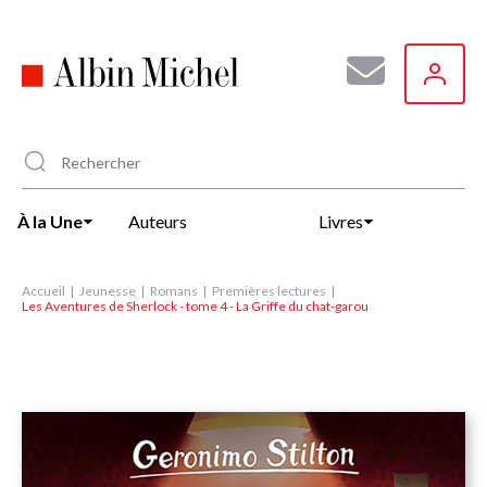
Aller
au
contenu
principal
À la Une
Auteurs
Livres
Accueil
Jeunesse
Romans
Premières lectures
Les Aventures de Sherlock - tome 4 - La Griffe du chat-garou