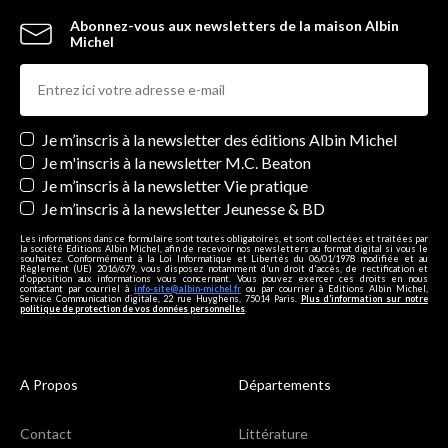
Abonnez-vous aux newsletters de la maison Albin
Michel
Newsletters
Je m’inscris à la newsletter des éditions Albin Michel
Je m'inscris à la newsletter M.C. Beaton
Je m’inscris à la newsletter Vie pratique
Je m’inscris à la newsletter Jeunesse & BD
Les informations dans ce formulaire sont toutes obligatoires, et sont collectées et traitées par
la société Editions Albin Michel, afin de recevoir nos newsletters au format digital si vous le
souhaitez. Conformément à la Loi Informatique et Libertés du 06/01/1978 modifiée et au
Règlement (UE) 2016/679, vous disposez notamment d'un droit d'accès, de rectification et
d’opposition aux informations vous concernant. Vous pouvez exercer ces droits en nous
contactant par courriel à
info-site@albin-michel.fr
ou par courrier à Editions Albin Michel,
Service Communication digitale, 22 rue Huyghens, 75014 Paris.
Plus d’information sur notre
politique de protection de vos données personnelles
.
A Propos
Départements
Contact
Littérature