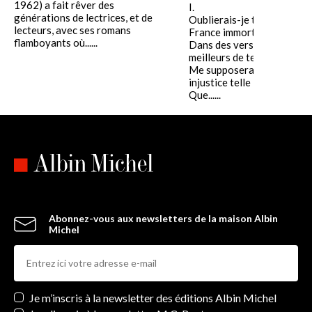
1962) a fait rêver des
I.
générations de lectrices, et de
Oublierais-je ton nom, Fra
lecteurs, avec ses romans
France immortelle,
flamboyants où......
Dans des vers consacrés a
meilleurs de tes fils ?
Me supposerais-tu d'une
injustice telle
Que......
Abonnez-vous aux newsletters de la maison Albin
Michel
Newsletters
Je m’inscris à la newsletter des éditions Albin Michel