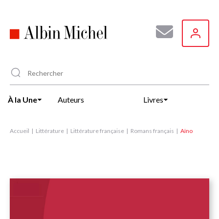
Aller
au
contenu
principal
À la Une
Auteurs
Livres
Accueil
Littérature
Littérature française
Romans français
Aïno