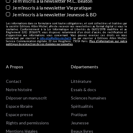
Je m'inscris à la newsletter M.C. Beaton
Je m’inscris à la newsletter Vie pratique
Je m’inscris à la newsletter Jeunesse & BD
Les informations dans ce formulaire sont toutes obligatoires, et sont collectées et traitées par
la société Editions Albin Michel, afin de recevoir nos newsletters au format digital si vous le
souhaitez. Conformément à la Loi Informatique et Libertés du 06/01/1978 modifiée et au
Règlement (UE) 2016/679, vous disposez notamment d'un droit d'accès, de rectification et
d’opposition aux informations vous concernant. Vous pouvez exercer ces droits en nous
contactant par courriel à
info-site@albin-michel.fr
ou par courrier à Editions Albin Michel,
Service Communication digitale, 22 rue Huyghens, 75014 Paris.
Plus d’information sur notre
politique de protection de vos données personnelles
.
A Propos
Départements
Contact
Littérature
Notre histoire
Essais & docs
Déposer un manuscrit
Sciences humaines
Espace libraire
Spiritualités
Espace presse
Pratique
Rights and permissions
Jeunesse
Mentions légales
Beaux livres