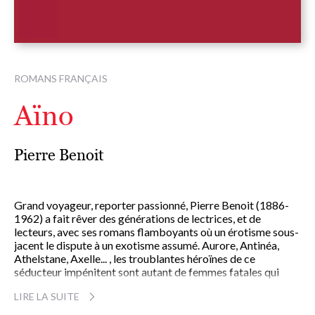
ROMANS FRANÇAIS
Aïno
Pierre Benoit
Grand voyageur, reporter passionné, Pierre Benoit (1886-
1962) a fait rêver des générations de lectrices, et de
lecteurs, avec ses romans flamboyants où un érotisme sous-
jacent le dispute à un exotisme assumé. Aurore, Antinéa,
Athelstane, Axelle... , les troublantes héroïnes de ce
séducteur impénitent sont autant de femmes fatales qui
inspirèrent les plus grands cinéastes.
LIRE LA SUITE
Pierre Benoit, l'un des piliers de la la vie littéraire
foisonnante du Paris de l'entre-deux-guerres avec ses amis