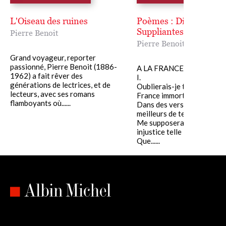
L'Oiseau des ruines
Poèmes : Diadumène,
Suppliantes
Pierre Benoit
Pierre Benoit
Grand voyageur, reporter
passionné, Pierre Benoit (1886-
A LA FRANCE
1962) a fait rêver des
I.
générations de lectrices, et de
Oublierais-je ton nom, Fra
lecteurs, avec ses romans
France immortelle,
flamboyants où......
Dans des vers consacrés a
meilleurs de tes fils ?
Me supposerais-tu d'une
injustice telle
Que......