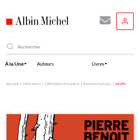
Aller
au
contenu
principal
À la Une
Auteurs
Livres
Accueil
Littérature
Littérature française
Romans français
Axelle