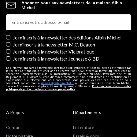
Abonnez-vous aux newsletters de la maison Albin
Michel
Newsletters
Je m’inscris à la newsletter des éditions Albin Michel
Je m'inscris à la newsletter M.C. Beaton
Je m’inscris à la newsletter Vie pratique
Je m’inscris à la newsletter Jeunesse & BD
Les informations dans ce formulaire sont toutes obligatoires, et sont collectées et traitées par
la société Editions Albin Michel, afin de recevoir nos newsletters au format digital si vous le
souhaitez. Conformément à la Loi Informatique et Libertés du 06/01/1978 modifiée et au
Règlement (UE) 2016/679, vous disposez notamment d'un droit d'accès, de rectification et
d’opposition aux informations vous concernant. Vous pouvez exercer ces droits en nous
contactant par courriel à
info-site@albin-michel.fr
ou par courrier à Editions Albin Michel,
Service Communication digitale, 22 rue Huyghens, 75014 Paris.
Plus d’information sur notre
politique de protection de vos données personnelles
.
A Propos
Départements
Contact
Littérature
Notre histoire
Essais & docs