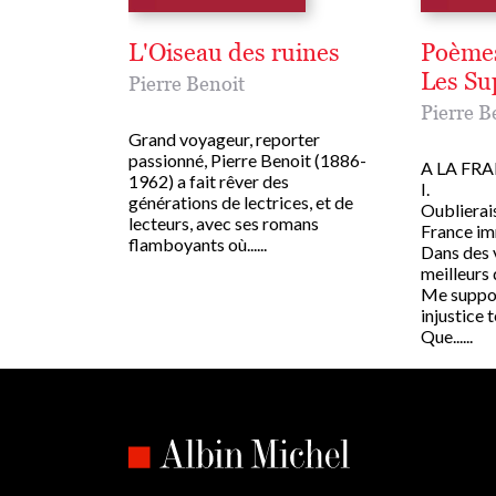
L'Oiseau des ruines
Poèmes
Les Su
Pierre Benoit
Pierre B
Grand voyageur, reporter
passionné, Pierre Benoit (1886-
A LA FR
1962) a fait rêver des
I.
générations de lectrices, et de
Oublierais
lecteurs, avec ses romans
France im
flamboyants où......
Dans des 
meilleurs d
Me suppos
injustice t
Que......