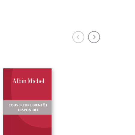
e
sses
otre