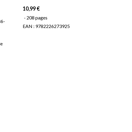
10,99 €
- 208 pages
86-
EAN : 9782226273925
de
s
r un
n
 ô
ù