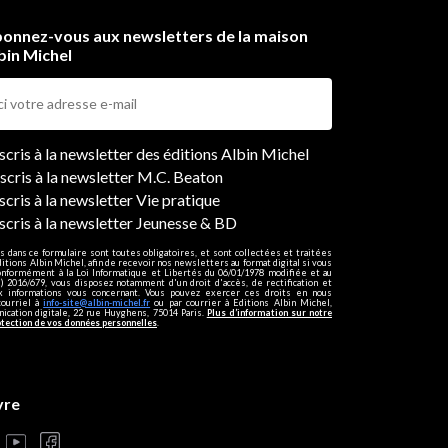
onnez-vous aux newsletters de la maison
bin Michel
ers
nscris à la newsletter des éditions Albin Michel
nscris à la newsletter M.C. Beaton
scris à la newsletter Vie pratique
nscris à la newsletter Jeunesse & BD
s dans ce formulaire sont toutes obligatoires, et sont collectées et traitées
ditions Albin Michel, afin de recevoir nos newsletters au format digital si vous
onformément à la Loi Informatique et Libertés du 06/01/1978 modifiée et au
 2016/679, vous disposez notamment d'un droit d'accès, de rectification et
ux informations vous concernant. Vous pouvez exercer ces droits en nous
courriel à
info-site@albin-michel.fr
ou par courrier à Editions Albin Michel,
cation digitale, 22 rue Huyghens, 75014 Paris.
Plus d’information sur notre
otection de vos données personnelles
.
vre