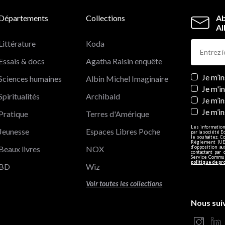
Départements
Collections
Ab
Al
Littérature
Koda
Essais & docs
Agatha Raisin enquête
Newslett
Je m’i
Sciences humaines
Albin Michel Imaginaire
Je m'i
Spiritualités
Archibald
Je m’in
Je m’i
Pratique
Terres d'Amérique
Les information
Jeunesse
Espaces Libres Poche
par la société E
le souhaitez. C
Règlement (UE)
Beaux livres
NOX
d’opposition a
contactant par 
Service Communi
politique de pr
BD
Wiz
Voir toutes les collections
Nous sui