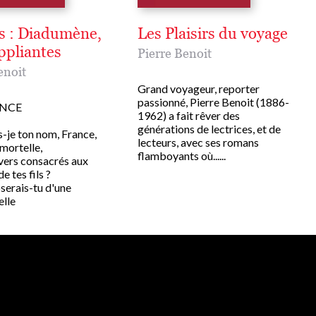
 : Diadumène,
Les Plaisirs du voyage
ppliantes
Pierre Benoit
enoit
Grand voyageur, reporter
passionné, Pierre Benoit (1886-
ANCE
1962) a fait rêver des
générations de lectrices, et de
-je ton nom, France,
lecteurs, avec ses romans
mortelle,
flamboyants où......
vers consacrés aux
e tes fils ?
erais-tu d'une
elle