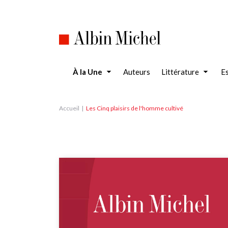
Aller
au
contenu
principal
À la Une
Auteurs
Littérature
Es
Accueil
Les Cinq plaisirs de l'homme cultivé