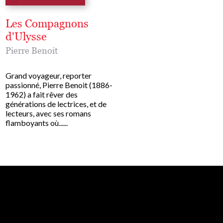
Les Compagnons
Villeperdue
d'Ulysse
Pierre Benoit
Pierre Benoit
Grand voyageur, reporter
passionné, Pierre Benoit 
Grand voyageur, reporter
1962) a fait rêver des
passionné, Pierre Benoit (1886-
générations de lectrices, 
1962) a fait rêver des
lecteurs, avec ses romans
générations de lectrices, et de
flamboyants où......
lecteurs, avec ses romans
flamboyants où......