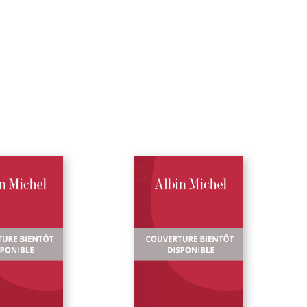
l'ont condamné des pontifes de la critique désormais sans
autorité, sans prestige, et sans pouvoir sur l'opinion. [... ]
Profitez-en pour découvrir ou redécouvrir Pierre Benoit, un
des plus merveilleux conteurs du XXe siècle. Envoyez paîtr
les moutons de Panurge qui pourraient vous bêler aux trou
pour vos goûts rétro. Et ne boudez pas votre plaisir : c'est v
plaisir qui aura raison contre eux, et même contre vous. »
Jean-Louis Curtis