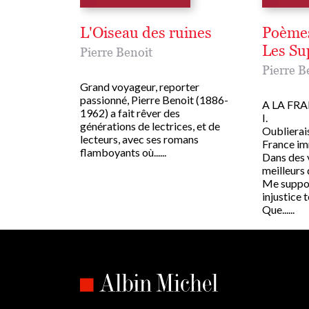
L'Oiseau des ruines
Poèmes
Les Su
Pierre Benoit
Pierre B
Grand voyageur, reporter
passionné, Pierre Benoit (1886-
A LA FR
1962) a fait rêver des
I.
générations de lectrices, et de
Oublierais
lecteurs, avec ses romans
France im
flamboyants où......
Dans des 
meilleurs d
Me suppos
injustice t
Que......