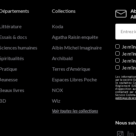
Départements
Collections
Ab
Al
Littérature
Koda
Essais & docs
Agatha Raisin enquête
Newslett
Je m’i
Sciences humaines
Albin Michel Imaginaire
Je m'i
Spiritualités
Archibald
Je m’in
Je m’i
Pratique
Terres d'Amérique
Les information
Jeunesse
Espaces Libres Poche
par la société E
le souhaitez. C
Règlement (UE)
Beaux livres
NOX
d’opposition a
contactant par 
Service Communi
politique de pr
BD
Wiz
Voir toutes les collections
Nous sui