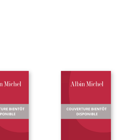
Profitez-en pour découvrir ou redécouvrir Pierre Benoit, un
des plus merveilleux conteurs du XXe siècle. Envoyez paîtr
les moutons de Panurge qui pourraient vous bêler aux trou
pour vos goûts rétro. Et ne boudez pas votre plaisir : c'est v
plaisir qui aura raison contre eux, et même contre vous. »
Jean-Louis Curtis