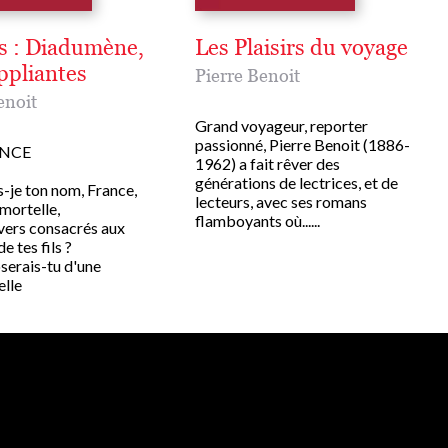
 : Diadumène,
Les Plaisirs du voyage
ppliantes
Pierre Benoit
enoit
Grand voyageur, reporter
passionné, Pierre Benoit (1886-
ANCE
1962) a fait rêver des
générations de lectrices, et de
-je ton nom, France,
lecteurs, avec ses romans
mortelle,
flamboyants où......
vers consacrés aux
e tes fils ?
erais-tu d'une
elle