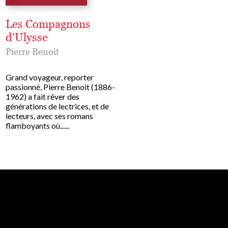
Les Compagnons
Villeperdue
d'Ulysse
Pierre Benoit
Pierre Benoit
Grand voyageur, reporter
passionné, Pierre Benoit 
Grand voyageur, reporter
1962) a fait rêver des
passionné, Pierre Benoit (1886-
générations de lectrices, 
1962) a fait rêver des
lecteurs, avec ses romans
générations de lectrices, et de
flamboyants où......
lecteurs, avec ses romans
flamboyants où......