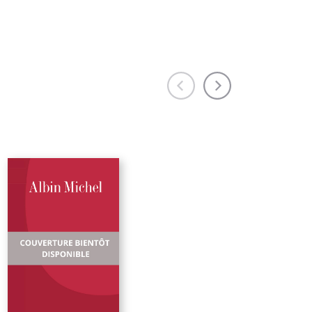
e
sses
otre