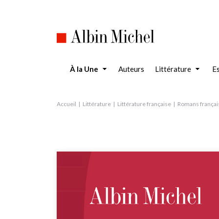
Aller
au
contenu
principal
À la Une
Auteurs
Littérature
Es
Accueil
Littérature
Littérature française
Romans françai