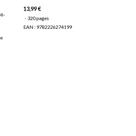
13,99 €
86-
- 320 pages
EAN : 9782226274199
de
s
r un
n
 ô
ù