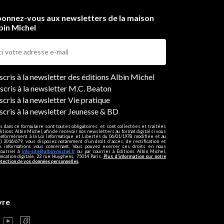
onnez-vous aux newsletters de la maison
bin Michel
ers
nscris à la newsletter des éditions Albin Michel
nscris à la newsletter M.C. Beaton
scris à la newsletter Vie pratique
nscris à la newsletter Jeunesse & BD
s dans ce formulaire sont toutes obligatoires, et sont collectées et traitées
ditions Albin Michel, afin de recevoir nos newsletters au format digital si vous
onformément à la Loi Informatique et Libertés du 06/01/1978 modifiée et au
 2016/679, vous disposez notamment d'un droit d'accès, de rectification et
ux informations vous concernant. Vous pouvez exercer ces droits en nous
courriel à
info-site@albin-michel.fr
ou par courrier à Editions Albin Michel,
cation digitale, 22 rue Huyghens, 75014 Paris.
Plus d’information sur notre
otection de vos données personnelles
.
vre