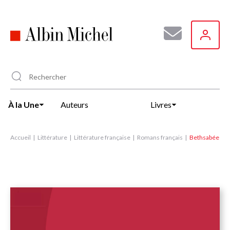
Aller
au
contenu
principal
À la Une
Auteurs
Livres
Accueil
Littérature
Littérature française
Romans français
Bethsabée