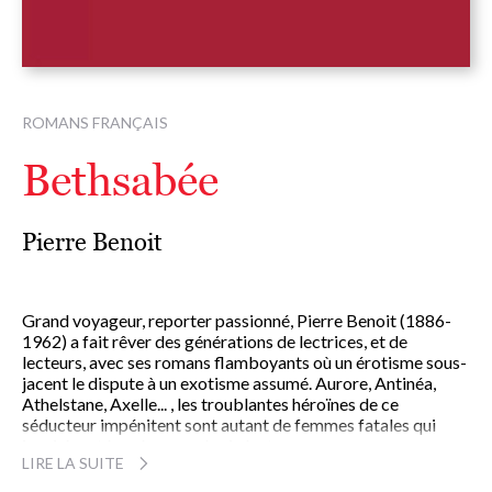
ROMANS FRANÇAIS
Bethsabée
Pierre Benoit
Grand voyageur, reporter passionné, Pierre Benoit (1886-
1962) a fait rêver des générations de lectrices, et de
lecteurs, avec ses romans flamboyants où un érotisme sous-
jacent le dispute à un exotisme assumé. Aurore, Antinéa,
Athelstane, Axelle... , les troublantes héroïnes de ce
séducteur impénitent sont autant de femmes fatales qui
inspirèrent les plus grands cinéastes.
LIRE LA SUITE
Pierre Benoit, l'un des piliers de la la vie littéraire
foisonnante du Paris de l'entre-deux-guerres avec ses amis