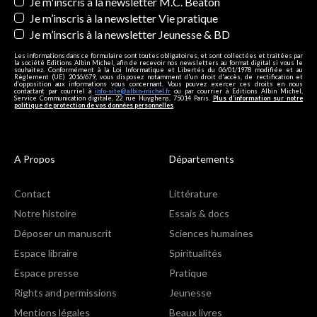
Je m'inscris à la newsletter M.C. Beaton
Je m’inscris à la newsletter Vie pratique
Je m’inscris à la newsletter Jeunesse & BD
Les informations dans ce formulaire sont toutes obligatoires, et sont collectées et traitées par
la société Editions Albin Michel, afin de recevoir nos newsletters au format digital si vous le
souhaitez. Conformément à la Loi Informatique et Libertés du 06/01/1978 modifiée et au
Règlement (UE) 2016/679, vous disposez notamment d'un droit d'accès, de rectification et
d’opposition aux informations vous concernant. Vous pouvez exercer ces droits en nous
contactant par courriel à
info-site@albin-michel.fr
ou par courrier à Editions Albin Michel,
Service Communication digitale, 22 rue Huyghens, 75014 Paris.
Plus d’information sur notre
politique de protection de vos données personnelles
.
A Propos
Départements
Contact
Littérature
Notre histoire
Essais & docs
Déposer un manuscrit
Sciences humaines
Espace libraire
Spiritualités
Espace presse
Pratique
Rights and permissions
Jeunesse
Mentions légales
Beaux livres