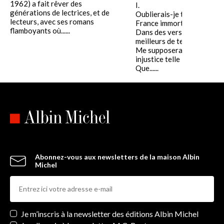
1962) a fait rêver des
I.
générations de lectrices, et de
Oublierais-je ton nom, Fra
lecteurs, avec ses romans
France immortelle,
flamboyants où......
Dans des vers consacrés a
meilleurs de tes fils ?
Me supposerais-tu d'une
injustice telle
Que......
Abonnez-vous aux newsletters de la maison Albin
Michel
Newsletters
Je m’inscris à la newsletter des éditions Albin Michel