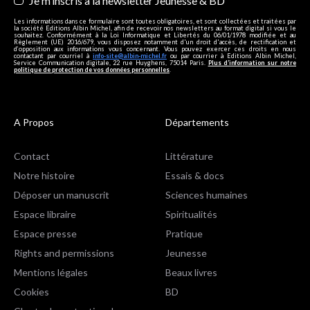
Je m’inscris à la newsletter Jeunesse & BD
Les informations dans ce formulaire sont toutes obligatoires, et sont collectées et traitées par
la société Editions Albin Michel, afin de recevoir nos newsletters au format digital si vous le
souhaitez. Conformément à la Loi Informatique et Libertés du 06/01/1978 modifiée et au
Règlement (UE) 2016/679, vous disposez notamment d'un droit d'accès, de rectification et
d’opposition aux informations vous concernant. Vous pouvez exercer ces droits en nous
contactant par courriel à
info-site@albin-michel.fr
ou par courrier à Editions Albin Michel,
Service Communication digitale, 22 rue Huyghens, 75014 Paris.
Plus d’information sur notre
politique de protection de vos données personnelles
.
A Propos
Départements
Contact
Littérature
Notre histoire
Essais & docs
Déposer un manuscrit
Sciences humaines
Espace libraire
Spiritualités
Espace presse
Pratique
Rights and permissions
Jeunesse
Mentions légales
Beaux livres
Cookies
BD