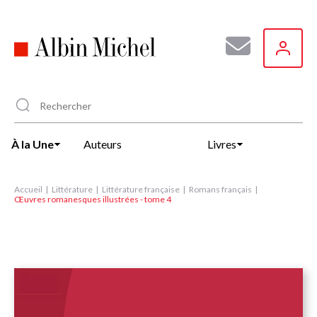
Aller
au
contenu
principal
À la Une
Auteurs
Livres
Accueil
Littérature
Littérature française
Romans français
Œuvres romanesques illustrées - tome 4