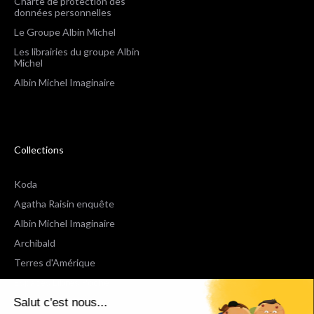
Charte de protection des
données personnelles
Le Groupe Albin Michel
Les librairies du groupe Albin
Michel
Albin Michel Imaginaire
Collections
Koda
Agatha Raisin enquête
Albin Michel Imaginaire
Archibald
Terres d'Amérique
Espaces Libres Poche
Salut c'est nous...
NOX