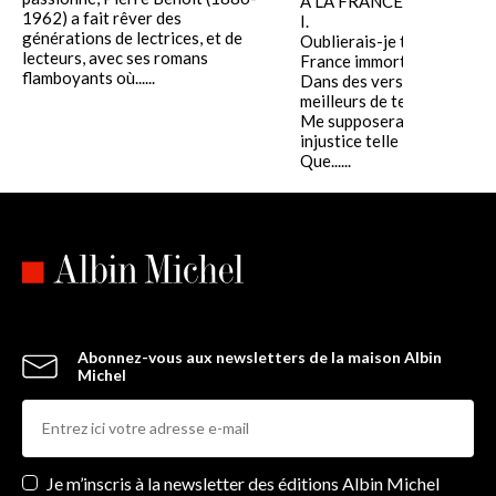
A LA FRANCE
1962) a fait rêver des
I.
générations de lectrices, et de
Oublierais-je ton nom, Fra
lecteurs, avec ses romans
France immortelle,
flamboyants où......
Dans des vers consacrés a
meilleurs de tes fils ?
Me supposerais-tu d'une
injustice telle
Que......
Abonnez-vous aux newsletters de la maison Albin
Michel
Newsletters
Je m’inscris à la newsletter des éditions Albin Michel