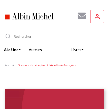
Aller
au
contenu
principal
À la Une
Auteurs
Livres
Accueil
Discours de réception à l'Académie française