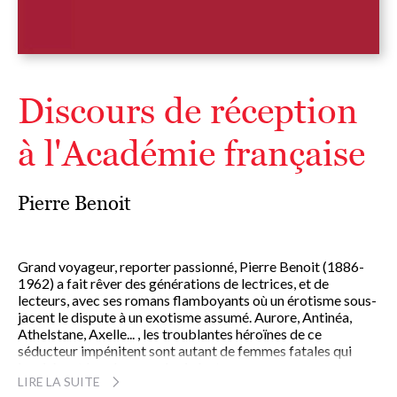
Discours de réception
à l'Académie française
Pierre Benoit
Grand voyageur, reporter passionné, Pierre Benoit (1886-
1962) a fait rêver des générations de lectrices, et de
lecteurs, avec ses romans flamboyants où un érotisme sous-
jacent le dispute à un exotisme assumé. Aurore, Antinéa,
Athelstane, Axelle... , les troublantes héroïnes de ce
séducteur impénitent sont autant de femmes fatales qui
inspirèrent les plus grands cinéastes.
LIRE LA SUITE
Pierre Benoit, l'un des piliers de la la vie littéraire