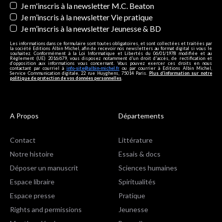
Je m'inscris à la newsletter M.C. Beaton
Je m’inscris à la newsletter Vie pratique
Je m’inscris à la newsletter Jeunesse & BD
Les informations dans ce formulaire sont toutes obligatoires, et sont collectées et traitées par
la société Editions Albin Michel, afin de recevoir nos newsletters au format digital si vous le
souhaitez. Conformément à la Loi Informatique et Libertés du 06/01/1978 modifiée et au
Règlement (UE) 2016/679, vous disposez notamment d'un droit d'accès, de rectification et
d’opposition aux informations vous concernant. Vous pouvez exercer ces droits en nous
contactant par courriel à
info-site@albin-michel.fr
ou par courrier à Editions Albin Michel,
Service Communication digitale, 22 rue Huyghens, 75014 Paris.
Plus d’information sur notre
politique de protection de vos données personnelles
.
A Propos
Départements
Contact
Littérature
Notre histoire
Essais & docs
Déposer un manuscrit
Sciences humaines
Espace libraire
Spiritualités
Espace presse
Pratique
Rights and permissions
Jeunesse