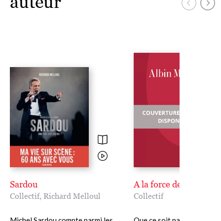
auteur
Sardou
A la force des mots
Collectif
,
Richard Melloul
Collectif
Michel Sardou compte parmi les
Que ce soit par les épreuv