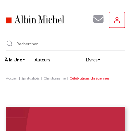
Aller
au
contenu
principal
À la Une
Auteurs
Livres
Accueil
Spiritualités
Christianisme
Célébrations chrétiennes