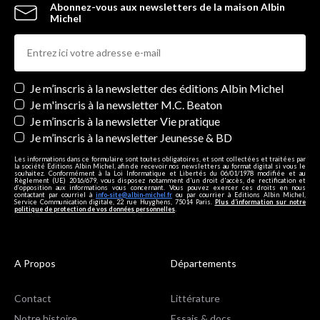
Abonnez-vous aux newsletters de la maison Albin
Michel
Newsletters
Je m’inscris à la newsletter des éditions Albin Michel
Je m'inscris à la newsletter M.C. Beaton
Je m’inscris à la newsletter Vie pratique
Je m’inscris à la newsletter Jeunesse & BD
Les informations dans ce formulaire sont toutes obligatoires, et sont collectées et traitées par
la société Editions Albin Michel, afin de recevoir nos newsletters au format digital si vous le
souhaitez. Conformément à la Loi Informatique et Libertés du 06/01/1978 modifiée et au
Règlement (UE) 2016/679, vous disposez notamment d'un droit d'accès, de rectification et
d’opposition aux informations vous concernant. Vous pouvez exercer ces droits en nous
contactant par courriel à
info-site@albin-michel.fr
ou par courrier à Editions Albin Michel,
Service Communication digitale, 22 rue Huyghens, 75014 Paris.
Plus d’information sur notre
politique de protection de vos données personnelles
.
A Propos
Départements
Contact
Littérature
Notre histoire
Essais & docs