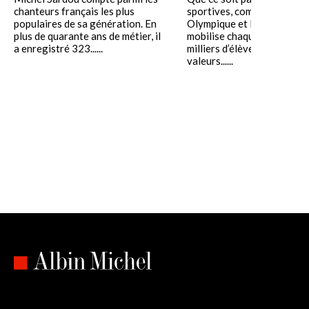
chanteurs français les plus
sportives, comme la Semai
populaires de sa génération. En
Olympique et Paralympique
plus de quarante ans de métier, il
mobilise chaque année des
a enregistré 323......
milliers d’élèves autour de
valeurs......