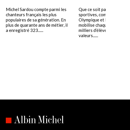
Michel Sardou compte parmi les
Que ce soit par les épreuv
chanteurs français les plus
sportives, comme la Semai
populaires de sa génération. En
Olympique et Paralympique
plus de quarante ans de métier, il
mobilise chaque année des
a enregistré 323......
milliers d’élèves autour de
valeurs......