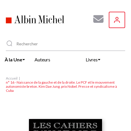
Aller
au
contenu
principal
À la Une
Auteurs
Livres
Accueil
n° 16 - Naissance de la gauche et de la droite. Le PCF et le mouvement
autonomiste breton. Kim Dae Jung, prix Nobel. Presse et syndicalisme à
Cuba