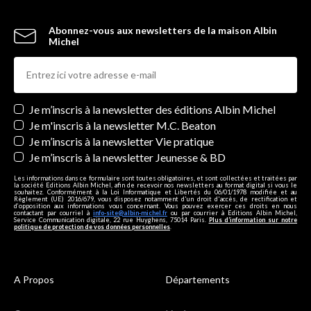
Abonnez-vous aux newsletters de la maison Albin
Michel
Newsletters
Je m’inscris à la newsletter des éditions Albin Michel
Je m'inscris à la newsletter M.C. Beaton
Je m’inscris à la newsletter Vie pratique
Je m’inscris à la newsletter Jeunesse & BD
Les informations dans ce formulaire sont toutes obligatoires, et sont collectées et traitées par
la société Editions Albin Michel, afin de recevoir nos newsletters au format digital si vous le
souhaitez. Conformément à la Loi Informatique et Libertés du 06/01/1978 modifiée et au
Règlement (UE) 2016/679, vous disposez notamment d'un droit d'accès, de rectification et
d’opposition aux informations vous concernant. Vous pouvez exercer ces droits en nous
contactant par courriel à
info-site@albin-michel.fr
ou par courrier à Editions Albin Michel,
Service Communication digitale, 22 rue Huyghens, 75014 Paris.
Plus d’information sur notre
politique de protection de vos données personnelles
.
A Propos
Départements