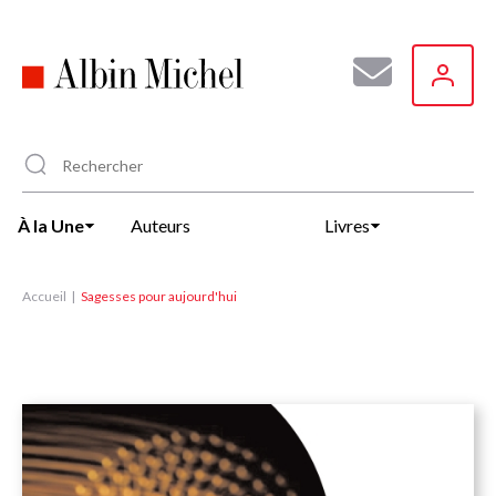
Aller
au
contenu
principal
À la Une
Auteurs
Livres
Accueil
Sagesses pour aujourd'hui