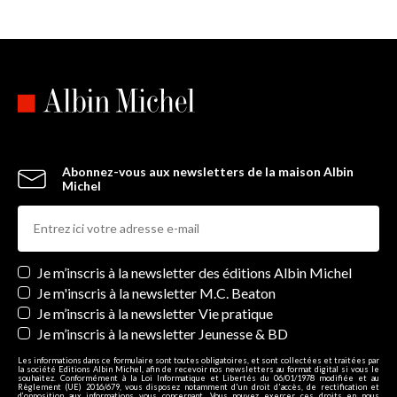
Abonnez-vous aux newsletters de la maison Albin
Michel
Newsletters
Je m’inscris à la newsletter des éditions Albin Michel
Je m'inscris à la newsletter M.C. Beaton
Je m’inscris à la newsletter Vie pratique
Je m’inscris à la newsletter Jeunesse & BD
Les informations dans ce formulaire sont toutes obligatoires, et sont collectées et traitées par
la société Editions Albin Michel, afin de recevoir nos newsletters au format digital si vous le
souhaitez. Conformément à la Loi Informatique et Libertés du 06/01/1978 modifiée et au
Règlement (UE) 2016/679, vous disposez notamment d'un droit d'accès, de rectification et
d’opposition aux informations vous concernant. Vous pouvez exercer ces droits en nous