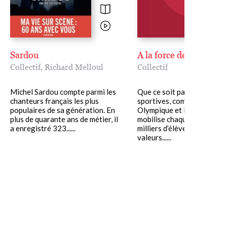
Sardou
A la force des mots
Collectif
,
Richard Melloul
Collectif
Michel Sardou compte parmi les
Que ce soit par les épreuv
chanteurs français les plus
sportives, comme la Semai
populaires de sa génération. En
Olympique et Paralympique
plus de quarante ans de métier, il
mobilise chaque année des
a enregistré 323......
milliers d’élèves autour de
valeurs......