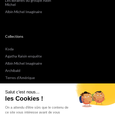
Les librairies du groupe Albin
Michel
Albin Michel Imaginaire
Collections
Koda
Agatha Raisin enquête
Albin Michel Imaginaire
Archibald
Terres d'Amérique
Espaces Libres Poche
Salut c'est nous...
NOX
les Cookies !
Wiz
Voir toutes les collections
On a attendu d'être sûrs que le contenu de
ce site vous intéresse avant de vous