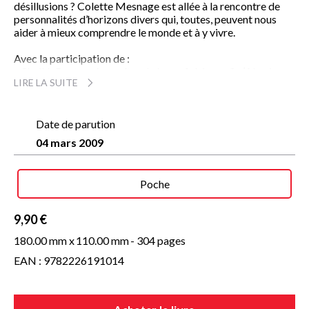
désillusions ? Colette Mesnage est allée à la rencontre de
personnalités d’horizons divers qui, toutes, peuvent nous
aider à mieux comprendre le monde et à y vivre.
Avec la participation de :
- Cheikh Bentounès, maître de la confrérie soufie ‘Alawiyya,
LIRE LA SUITE
- Benoît Billot, moine bénédictin, fondateur de la Maison de
Tobie ;
- André Comte-Sponville, philosophe ;
- Boris Cyrulnik, éthologue, neurologue et psychiatre ;
Date de parution
- Josy Eisenberg, rabbin, présentateur des émissions « La
04 mars 2009
Source de vie » et « À Bible ouverte » ;
- Geneviève de Gaulle-Anthonioz, présidente d’ATD-Quart-
Monde ;
Poche
- Albert Jacquard, biologiste ;
- Bétoule Lambiotte, présidente des Amis de l’Islam ;
- Théodore Monod, naturaliste, spécialiste du Sahara ;
9,90 €
- Jean-Marie Pelt, botaniste, fondateur de l'Institut
180.00 mm x
110.00 mm
- 304 pages
européen d’écologie ;
- Matthieu Ricard, moine bouddhiste tibétain ;
EAN : 9782226191014
- Trinh Xuan Thuan, astrophysicien.