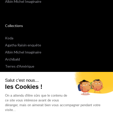
Albin Michel Imaginaire
Collections
Koda
Agatha Raisin enquête
Albin Michel Imaginaire
Archibald
Terres d'Amérique
Espaces Libres Poche
Salut c'est nous...
NOX
les Cookies !
Wiz
Voir toutes les collections
On a attendu d'être sûrs que le contenu de
ce site vous intéresse avant de vous
déranger, mais on aimerait bien vous accompagner pendant votre
Nous suivre
visite...