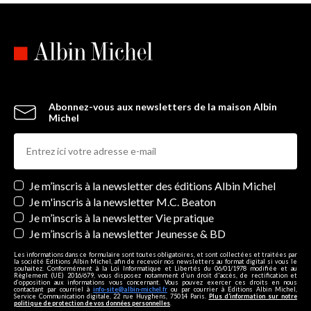
Abonnez-vous aux newsletters de la maison Albin
Michel
Newsletters
Je m’inscris à la newsletter des éditions Albin Michel
Je m'inscris à la newsletter M.C. Beaton
Je m’inscris à la newsletter Vie pratique
Je m’inscris à la newsletter Jeunesse & BD
Les informations dans ce formulaire sont toutes obligatoires, et sont collectées et traitées par
la société Editions Albin Michel, afin de recevoir nos newsletters au format digital si vous le
souhaitez. Conformément à la Loi Informatique et Libertés du 06/01/1978 modifiée et au
Règlement (UE) 2016/679, vous disposez notamment d'un droit d'accès, de rectification et
d’opposition aux informations vous concernant. Vous pouvez exercer ces droits en nous
contactant par courriel à
info-site@albin-michel.fr
ou par courrier à Editions Albin Michel,
Service Communication digitale, 22 rue Huyghens, 75014 Paris.
Plus d’information sur notre
politique de protection de vos données personnelles
.