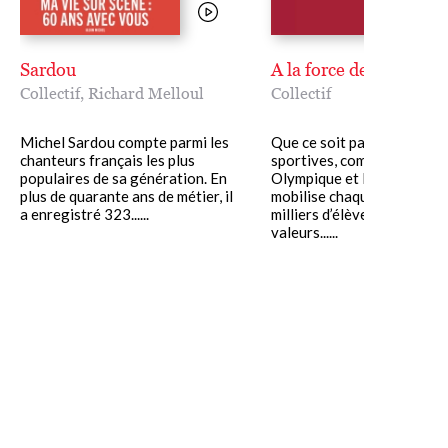
Sardou
A la force des mots
Collectif
,
Richard Melloul
Collectif
Michel Sardou compte parmi les
Que ce soit par les épreuv
chanteurs français les plus
sportives, comme la Semai
populaires de sa génération. En
Olympique et Paralympique
plus de quarante ans de métier, il
mobilise chaque année des
a enregistré 323......
milliers d’élèves autour de
valeurs......