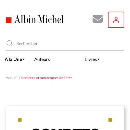
Aller
au
contenu
principal
À la Une
Auteurs
Livres
Accueil
Comptes et mécomptes de l'Etat