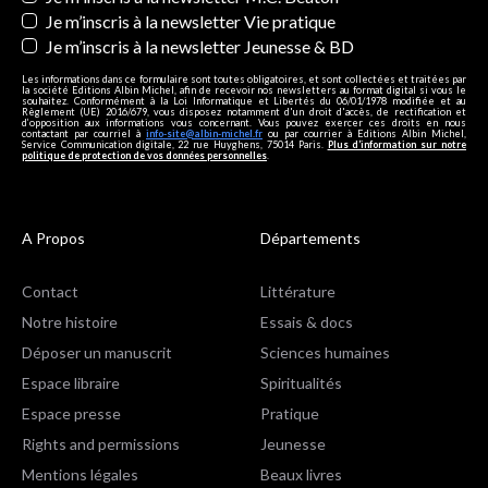
Je m’inscris à la newsletter Vie pratique
Je m’inscris à la newsletter Jeunesse & BD
Les informations dans ce formulaire sont toutes obligatoires, et sont collectées et traitées par
la société Editions Albin Michel, afin de recevoir nos newsletters au format digital si vous le
souhaitez. Conformément à la Loi Informatique et Libertés du 06/01/1978 modifiée et au
Règlement (UE) 2016/679, vous disposez notamment d'un droit d'accès, de rectification et
d’opposition aux informations vous concernant. Vous pouvez exercer ces droits en nous
contactant par courriel à
info-site@albin-michel.fr
ou par courrier à Editions Albin Michel,
Service Communication digitale, 22 rue Huyghens, 75014 Paris.
Plus d’information sur notre
politique de protection de vos données personnelles
.
A Propos
Départements
Contact
Littérature
Notre histoire
Essais & docs
Déposer un manuscrit
Sciences humaines
Espace libraire
Spiritualités
Espace presse
Pratique
Rights and permissions
Jeunesse
Mentions légales
Beaux livres