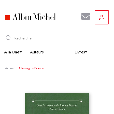
Aller
au
contenu
principal
À la Une
Auteurs
Livres
Accueil
Allemagne-France