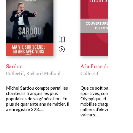
Sardou
A la force des mots
Collectif
,
Richard Melloul
Collectif
Michel Sardou compte parmi les
Que ce soit par les épreuv
chanteurs français les plus
sportives, comme la Semai
populaires de sa génération. En
Olympique et Paralympique
plus de quarante ans de métier, il
mobilise chaque année des
a enregistré 323......
milliers d’élèves autour de
valeurs......