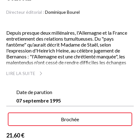
Directeur éditorial :
Dominique Bourel
Depuis presque deux millénaires, l'Allemagne et la France
entretiennent des relations tumultueuses. Du "pays
fantôme" qu'aurait décrit Madame de Staël, selon
l'expression d'Heinrich Heine, au célèbre jugement de
Bernanos : "l'Allemagne est une chrétienté manquée", les
malentendus n'ont cessé de rendre difficiles les échanges
franco-allemands, jusqu'à les interdire dans les noires
LIRE LA SUITE
périodes d'affrontement.
A l'heure de la paix, la construction de l'Europe scelle des
liens de plus en plus intimes et inaugure une nouvelle ère.
Symbolisant l'entente retrouvée, ce livre dû à l'initiative du
Date de parution
Haut-Conseil culturel franco-allemand et à la collaboration
07 septembre 1995
d'historiens ou écrivains reconnus, recense des lieux de
mémoire communs aux deux nations. Promenade à travers
les siècles, d'Aix-la-Chapelle à Berlin, de Versailles au Rhin, il
Brochée
témoigne d'une haute histoire qui, si elle est comprise et
réfléchie, peut servir de modèle à la renaissance d'une
culture européenne héritière de la latinité et des "sagesses
21,60 €
barbares".