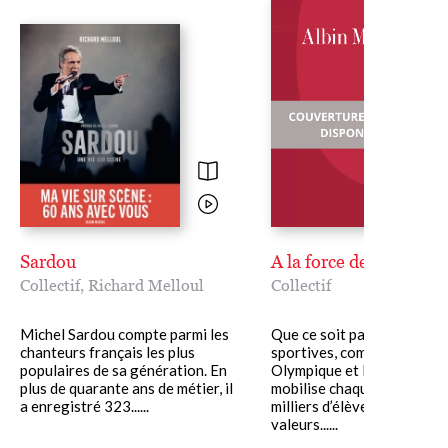
Sardou
A la force des mots
Collectif
,
Richard Melloul
Collectif
Michel Sardou compte parmi les
Que ce soit par les épreuv
chanteurs français les plus
sportives, comme la Semai
populaires de sa génération. En
Olympique et Paralympique
plus de quarante ans de métier, il
mobilise chaque année des
a enregistré 323......
milliers d’élèves autour de
valeurs......