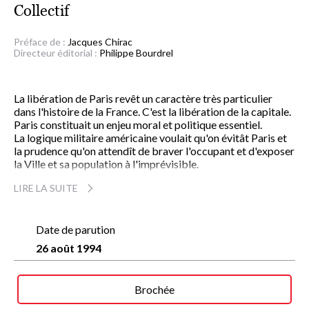
Collectif
Préface de :
Jacques Chirac
Directeur éditorial :
Philippe Bourdrel
La libération de Paris revêt un caractère très particulier
dans l'histoire de la France. C'est la libération de la capitale.
Paris constituait un enjeu moral et politique essentiel.
La logique militaire américaine voulait qu'on évitât Paris et
la prudence qu'on attendît de braver l'occupant et d'exposer
la Ville et sa population à l'imprévisible.
Sur ces questions fondamentales, bien des points de vue ont
LIRE LA SUITE
été confrontés. L'originalité de cet ouvrage collectif est de
situer l'événement dans une plus large perspective sur le
plan des enjeux stratégiques, militaires et politiques.
De Maurice Schumann à Pierre Messmer, du général Massu
Date de parution
au colonel Rol-Tanguy, cet ouvrage remarquable rassemble
26 août 1994
des témoignages et des contributions de chercheurs
français, américains, britanniques, allemands, italiens,
polonais, russes, qui, au-delà de l'hommage rendu aux
Brochée
combattants de la libération de Paris et au futur maréchal
Leclerc de Hauteclocque, obligent à réfléchir sur un de ces