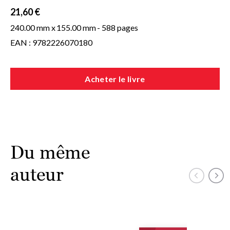
moments exceptionnels de notre histoire.
21,60 €
240.00 mm x
155.00 mm
- 588 pages
EAN : 9782226070180
Acheter le livre
Du même
auteur