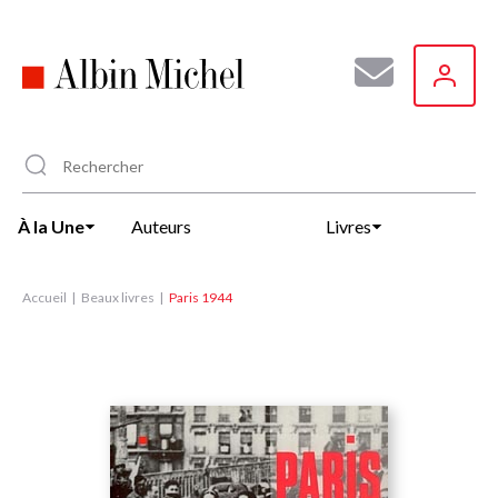
Aller
au
contenu
principal
À la Une
Auteurs
Livres
Accueil
Beaux livres
Paris 1944