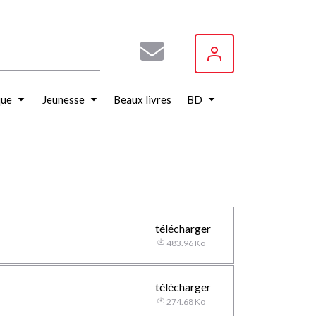
que
Jeunesse
Beaux livres
BD
télécharger
483.96 Ko
télécharger
274.68 Ko