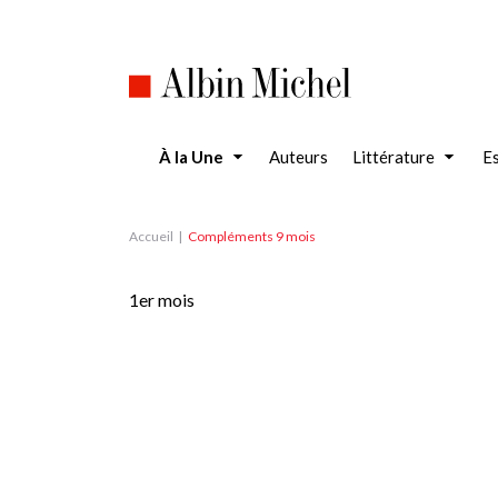
Aller
au
contenu
principal
À la Une
Auteurs
Littérature
Es
Accueil
Compléments 9 mois
1er mois